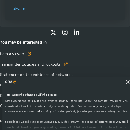
malware
You may be interested in
I am a viewer
Transmitter outages and lockouts
Statement on the existence of networks
Business contacts
Documents to download
Tato webová stránka používá cookies
Aby bylo možné používat naše webové stránky, našli jste rychle, co hledáte, zvýšil se Váš
CRA TechTalks - webinars, seminars
uživatelský komfort, nezobrazovaly se reklamy, které Vás nezajímají, a my mohli lépe
spravovat a zlepšovat naše služby vč. zabezpečení, je třeba pracovat se soubory cookies.
Products and services
Společnost České Radiokomunikace a.s. a třetí strany, jako jsou její externí poskytovatelé
služeb a dodavatelé, používají soubory cookies k ukládání informací a k přístupu k nim v