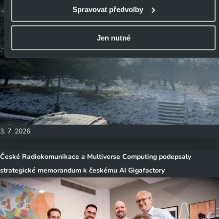
zejména je využíváme k poskytování a zabezpečení svých
Spravovat předvolby
služeb, k analýze a vylepšování jejich výkonu i
k personalizaci reklam a sdělovaného obsahu. Máte-li
Jen nutné
zájem upravovat nastavení cookies, lze tak učinit
prostřednictvím
tlačítka Spravovat předvolby; zde se
rovněž dozvíte podmínky použití cookies a jejich
podrobný přehled
. Souhlasíte-li s výše uvedenými
postupy a použitím, pak klikněte na
tlačítko Povolit vše a
pokračujte dál na naše stránky
. Váš souhlas uchováváme
3. 7. 2026
maximálně po dobu 12 měsíců. Vybrané možnosti můžete
kdykoliv změnit nebo odvolat souhlas ve svém nastavení.
České Radiokomunikace a Multiverse Computing podepsaly
strategické memorandum k českému AI Gigafactory