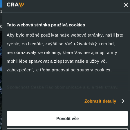
14. 7. 2026
Tato webová stránka používá cookies
CRA oficiální vyjádření k budoucnosti AM vysílačů v Liblicích
Aby bylo možné používat naše webové stránky, našli jste
rychle, co hledáte, zvýšil se Váš uživatelský komfort,
nezobrazovaly se reklamy, které Vás nezajímají, a my
mohli lépe spravovat a zlepšovat naše služby vč.
zabezpečení, je třeba pracovat se soubory cookies.
Společnost České Radiokomunikace a.s. a třetí strany,
jako jsou její externí poskytovatelé služeb a dodavatelé,
Zobrazit detaily
používají soubory cookies k ukládání informací a k přístupu
k nim v souvislosti s poskytováním, údržbou a
Povolit vše
zdokonalováním svých služeb a zobrazované reklamy,