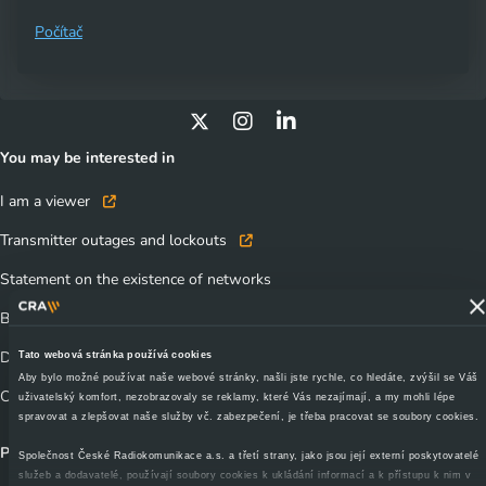
Počítač
You may be interested in
I am a viewer
Transmitter outages and lockouts
Statement on the existence of networks
Business contacts
Documents to download
Tato webová stránka používá cookies
Aby bylo možné používat naše webové stránky, našli jste rychle, co hledáte, zvýšil se Váš
CRA TechTalks - webinars, seminars
uživatelský komfort, nezobrazovaly se reklamy, které Vás nezajímají, a my mohli lépe
spravovat a zlepšovat naše služby vč. zabezpečení, je třeba pracovat se soubory cookies.
Products and services
Společnost České Radiokomunikace a.s. a třetí strany, jako jsou její externí poskytovatelé
služeb a dodavatelé, používají soubory cookies k ukládání informací a k přístupu k nim v