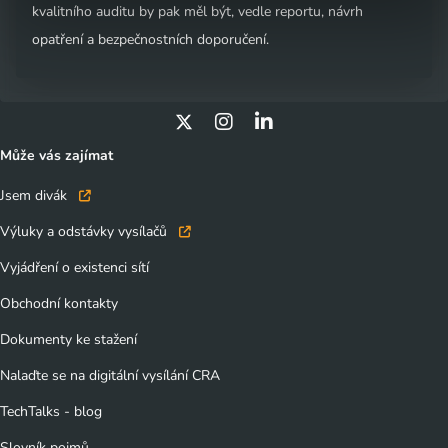
kvalitního auditu by pak měl být, vedle reportu, návrh
rovněž dozvíte podmínky použití cookies a jejich
opatření a bezpečnostních doporučení.
podrobný přehled
. Souhlasíte-li s výše uvedenými
postupy a použitím, pak klikněte na
tlačítko Povolit vše a
pokračujte dál na naše stránky
. Váš souhlas uchováváme
maximálně po dobu 12 měsíců. Vybrané možnosti můžete
Může vás zajímat
kdykoliv změnit nebo odvolat souhlas ve svém nastavení.
Jsem divák
Výluky a odstávky vysílačů
Vyjádření o existenci sítí
Obchodní kontakty
Dokumenty ke stažení
Nalaďte se na digitální vysílání CRA
TechTalks - blog
Slovník pojmů