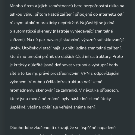
Mnoho firem a jejich zaměstnanců bere bezpečnostní rizika na
lehkou váhu, přitom každé zařízení připojené do internetu čelí
různým útokům prakticky nepřetržitě. Nejčastěji se jedná
o automatické skenery (nástroje vyhledávající zranitelná
zařízení). Na ně pak navazují skutečné, výrazně sofistikovanější
útoky. Útočníkovi stačí najít u oběti jediné zranitelné zařízení,
které mu umožní průnik do dalších částí infrastruktury. Proto
je kriticky důležité jasně definovat vstupní a výstupní body
sítě a to lze mj. právě prostřednictvím VPN s odpovídajícím
výkonem. V dubnu čelila Infrastruktura naší země
hromadnému skenování ze zahraničí. V několika případech,
které jsou mediálně známé, byly následné cílené útoky
úspěšné, většina obětí ale veřejně známa není.
Dlouhodobé zkušenosti ukazují, že se úspěšně napadené