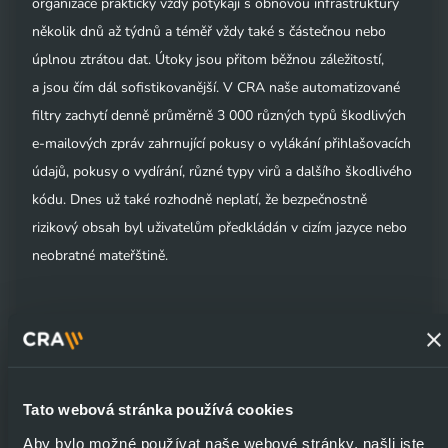
organizace prakticky vždy potýkají s obnovou infrastruktury
několik dnů až týdnů a téměř vždy také s částečnou nebo
úplnou ztrátou dat. Útoky jsou přitom běžnou záležitostí,
a jsou čím dál sofistikovanější. V CRA naše automatizované
filtry zachytí denně průměrně 3 000 různých typů škodlivých
e‑mailových zpráv zahrnující pokusy o vylákání přihlašovacích
údajů, pokusy o vydírání, různé typy virů a dalšího škodlivého
kódu. Dnes už také rozhodně neplatí, že bezpečnostně
rizikový obsah byl uživatelům předkládán v cizím jazyce nebo
neobratné mateřštině.
Ztráta způsobená přímým napadením infrastruktury je jen
jedním z problémů. Další skupinou jsou útoky mající za cíl
učinit infrastrukturu nedostupnou. Obranu proti těmto
útokům lze zajisti prostřednictvím
webových aplikačních
Tato webová stránka používá cookies
firewallů a systémů pro eliminaci DDoS útoků
.
Aby bylo možné používat naše webové stránky, našli jste