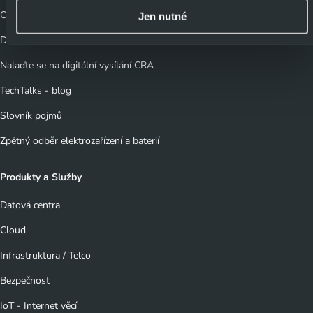
k personalizaci reklam a sdělovaného obsahu. Máte-li
Obchodní kontakty
Jen nutné
zájem upravovat nastavení cookies, lze tak učinit
Dokumenty ke stažení
prostřednictvím
tlačítka Spravovat předvolby; zde se
Nalaďte se na digitální vysílání CRA
rovněž dozvíte podmínky použití cookies a jejich
podrobný přehled
. Souhlasíte-li s výše uvedenými
TechTalks - blog
postupy a použitím, pak klikněte na
tlačítko Povolit vše a
Slovník pojmů
pokračujte dál na naše stránky
. Váš souhlas uchováváme
Zpětný odběr elektrozařízení a baterií
maximálně po dobu 12 měsíců. Vybrané možnosti můžete
kdykoliv změnit nebo odvolat souhlas ve svém nastavení.
Produkty a Služby
Datová centra
Cloud
Infrastruktura / Telco
Bezpečnost
IoT - Internet věcí