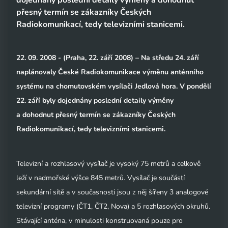
dojednány poslední detaily výměny a dohodnut
přesný termín se zákazníky Českých
Radiokomunikací, tedy televizními stanicemi.
22. 09. 2008 - (Praha, 22. září 2008) – Na středu 24. září
naplánovaly České Radiokomunikace výměnu anténního
systému na chomutovském vysílači Jedlová hora. V pondělí
22. září byly dojednány poslední detaily výměny
a dohodnut přesný termín se zákazníky Českých
Radiokomunikací, tedy televizními stanicemi.
Televizní a rozhlasový vysílač je vysoký 75 metrů a celkově
leží v nadmořské výšce 845 metrů. Vysílač je součástí
sekundární sítě a v současnosti jsou z něj šířeny 3 analogové
televizní programy (ČT1, ČT2, Nova) a 5 rozhlasových okruhů.
Stávající anténa, v minulosti konstruovaná pouze pro