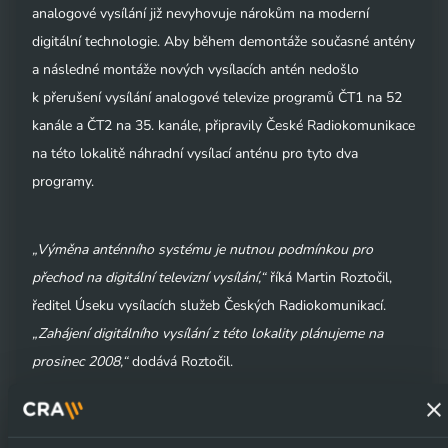
analogové vysílání již nevyhovuje nárokům na moderní
digitální technologie. Aby během demontáže současné antény
a následné montáže nových vysílacích antén nedošlo
k přerušení vysílání analogové televize programů ČT1 na 52
kanále a ČT2 na 35. kanále, připravily České Radiokomunikace
na této lokalitě náhradní vysílací anténu pro tyto dva
programy.
„Výměna anténního systému je nutnou podmínkou pro
přechod na digitální televizní vysílání,“
říká Martin Roztočil,
ředitel Úseku vysílacích služeb Českých Radiokomunikací.
„Zahájení digitálního vysílání z této lokality plánujeme na
prosinec 2008,“
dodává Roztočil.
K přechodu vysílání do náhradní antény dojde ve středu 24. 9.