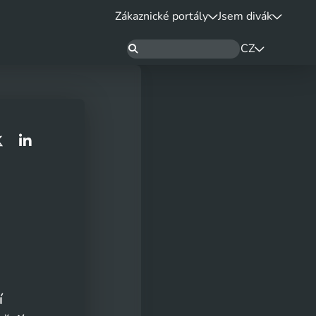
Zákaznické portály
Jsem divák
CZ
í