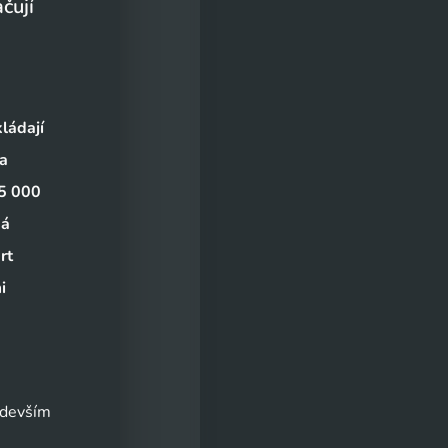
čují
ládají
 a
 5 000
ká
rt
i
devším 