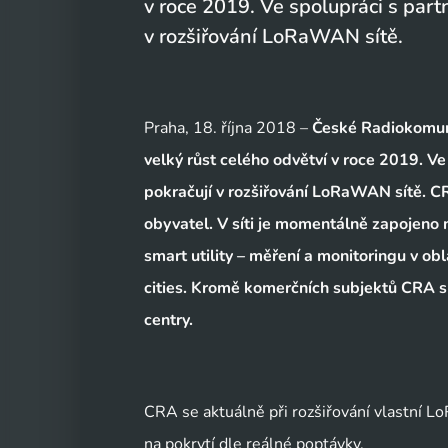
v roce 2019. Ve spolupráci s part
v rozšiřování LoRaWAN sítě.
Praha, 18. října 2018 –
České Radiokomuni
velký růst celého odvětví v roce 2019. V
pokračují v rozšiřování LoRaWAN sítě. C
obyvatel. V síti je momentálně zapojeno ně
smart utility – měření a monitoringu v ob
cities. Kromě komerčních subjektů CRA sp
centry.
CRA se aktuálně při rozšiřování vlastní L
na pokrytí dle reálné poptávky.