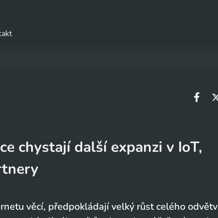
takt
 chystají další expanzi v IoT,
rtnery
rnetu věcí, předpokládají velký růst celého odvětv