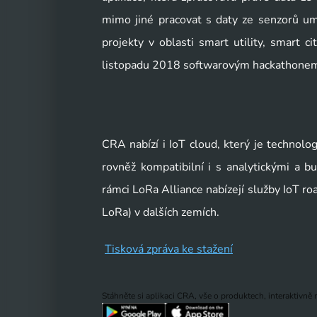
mimo jiné pracovat s daty ze senzorů umís
projekty v oblasti smart utility, smart c
listopadu 2018 softwarovým hackathone
CRA nabízí i IoT cloud, který je technolog
rovněž kompatibilní i s analytickými a bus
rámci LoRa Alliance nabízejí služby IoT ro
LoRa) v dalších zemích.
Tisková zpráva ke stažení
Stáhněte si aplikaci CRA, vše o produktech, interaktivně