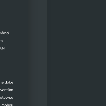
rámci 
m 
AN 
né době 
ventům 
ototypu 
í mohou 