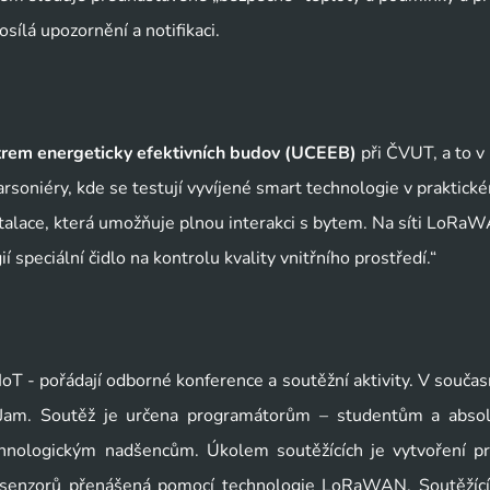
sílá upozornění a notifikaci.
trem energeticky efektivních budov (UCEEB)
 při ČVUT, a to v 
garsoniéry, kde se testují vyvíjené smart technologie v praktické
stalace, která umožňuje plnou interakci s bytem. Na síti LoRaW
 speciální čidlo na kontrolu kvality vnitřního prostředí.“
 IoT - pořádají odborné konference a soutěžní aktivity. V součas
 Jam. Soutěž je určena programátorům – studentům a absol
hnologickým nadšencům. Úkolem soutěžících je vytvoření pr
ze senzorů přenášená pomocí technologie LoRaWAN. Soutěžíc