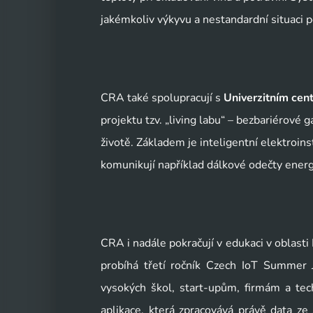
jakémkoliv výkyvu a nestandardní situaci po
CRA také spolupracují s 
Univerzitním cen
projektu tzv. „living labu“ – bezbariérové 
životě. Základem je inteligentní elektroin
komunikují například dálkové odečty energií
CRA i nadále pokračují v edukaci v oblasti
probíhá třetí ročník Czech IoT Summer
vysokých škol, start-upům, firmám a tec
aplikace, která zpracovává právě data 