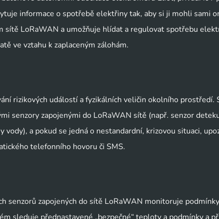
uje informace o spotřebě elektřiny tak, aby si ji mohli sami on
ím sítě LoRaWAN a umožňuje hlídat a regulovat spotřebu elektr
ratě ve vztahu k zaplaceným zálohám.
vání rizikových událostí a fyzikálních veličin okolního prostředí.
mi senzory zapojenými do LoRaWAN sítě (např. senzor detekují
y vody), a pokud se jedná o nestandardní, krizovou situaci, upoz
atického telefonního hovoru či SMS.
ch senzorů zapojených do sítě LoRaWAN monitoruje podmínky 
stém sleduje přednastavené „bezpečné“ teploty a podmínky a při