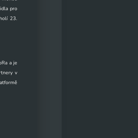
dla pro 
olí 23. 
Ra a je 
tnery v 
atformě 