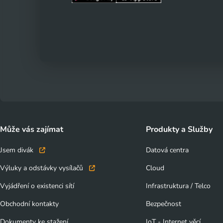
Může vás zajímat
Produkty a Služby
Jsem divák
Datová centra
Výluky a odstávky vysílačů
Cloud
Vyjádření o existenci sítí
Infrastruktura / Telco
Obchodní kontakty
Bezpečnost
Dokumenty ke stažení
IoT - Internet věcí