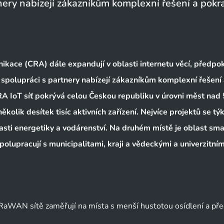
nery nabízejí zákazníkům komplexní řešení a pokra
kace (CRA) dále expandují v oblasti internetu věcí, předpok
e spolupráci s partnery nabízejí zákazníkům komplexní řešení
RA IoT síť pokrývá celou Českou republiku v úrovni měst nad
kolik desítek tisíc aktivních zařízení. Nejvíce projektů se tý
lasti energetiky a vodárenství. Na druhém místě je oblast sma
olupracují s municipalitami, kraji a vědeckými a univerzitním
oRaWAN sítě zaměřují na místa s menší hustotou osídlení a pře