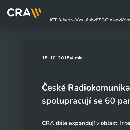
ICT řešení
Vysílání
ESG
O nás
Kon
18. 10. 2018
4 min
České Radiokomunikace
spolupracují se 60 pa
CRA dále expandují v oblasti inte