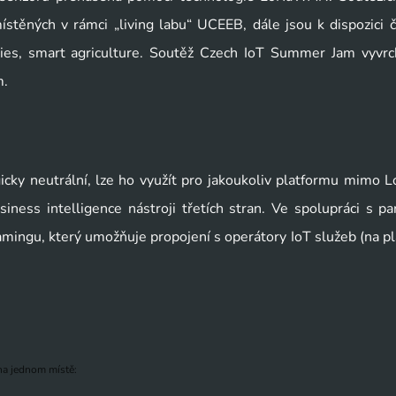
těných v rámci „living labu“ UCEEB, dále jsou k dispozici či
ities, smart agriculture. Soutěž Czech IoT Summer Jam vyvrch
m.
icky neutrální, lze ho využít pro jakoukoliv platformu mimo Lo
iness intelligence nástroji třetích stran. Ve spolupráci s par
amingu, který umožňuje propojení s operátory IoT služeb (na pl
 na jednom místě: