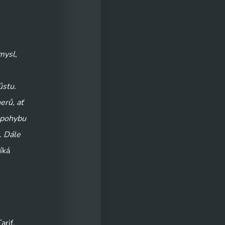
ysl, 
stu. 
rů, ať 
pohybu 
 Dále 
íká 
rif, 