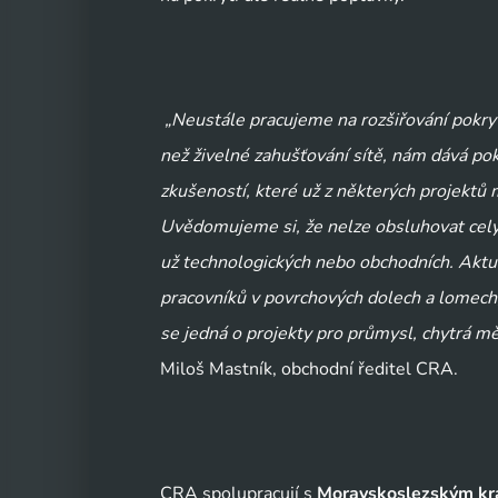
 „Neustále pracujeme na rozšiřování pokryt
než živelné zahušťování sítě, nám dává pok
zkušeností, které už z některých projektů
Uvědomujeme si, že nelze obsluhovat celý 
už technologických nebo obchodních. Aktu
pracovníků v povrchových dolech a lomech, 
se jedná o projekty pro průmysl, chytrá měs
Miloš Mastník, obchodní ředitel CRA.
CRA spolupracují s 
Moravskoslezským kr