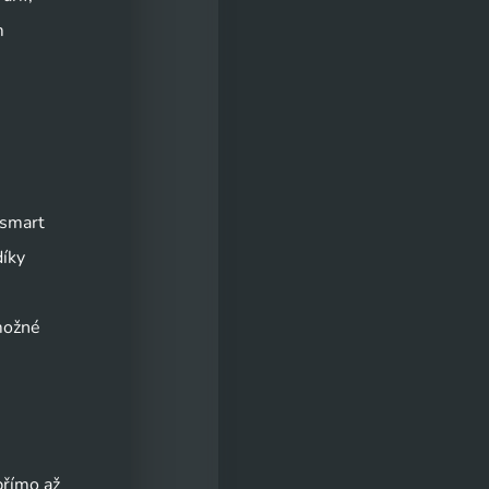
 
smart 
íky 
ožné 
římo až 