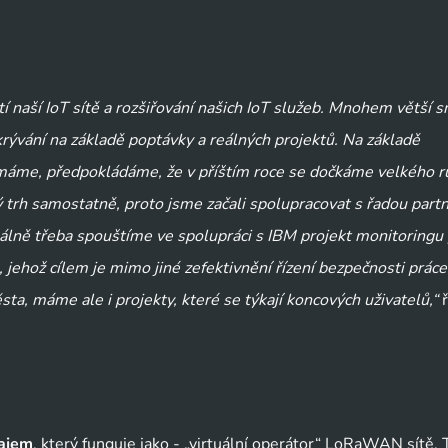
í naší IoT sítě a rozšiřování našich IoT služeb. Mnohem větší sm
rývání na základě poptávky a reálných projektů. Na základě 
 máme, předpokládáme, že v příštím roce se dočkáme velkého rů
trh samostatně, proto jsme začali spolupracovat s řadou partne
álně třeba spouštíme ve spolupráci s IBM projekt monitoringu 
jehož cílem je mimo jiné zefektivnění řízení bezpečnosti práce.
ta, máme ale i projekty, které se týkají koncových uživatelů,“
 ř
ajem
, který funguje jako - „virtuální operátor“ LoRaWAN sítě. Ta