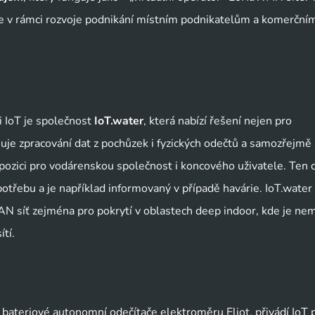
e v rámci rozvoje podnikání místním podnikatelům a komerčním
 IoT je společnost 
IoT.water
, která nabízí řešení nejen pro 
je zpracování dat z pochůzek i fyzických odečtů a samozřejmě 
pozici pro vodárenskou společnost i koncového uživatele. Ten d
otřebu a je například informovaný v případě havárie. IoT.water 
 síť zejména pro pokrytí v oblastech deep indoor, kde je nem
ítí.
á bateriové autonomní odečítače elektroměru Eliot, přivádí IoT p