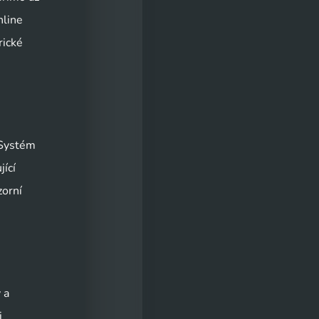
line 
ické 
 Systém 
cí 
orní 
a 
 