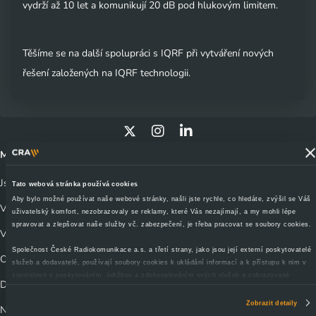
vydrží až 10 let a komunikují 20 dB pod hlukovým limitem.
Těšíme se na další spolupráci s IQRF při vytváření nových
řešení založených na IQRF technologii.
Může vás zajímat
Jsem divák
Tato webová stránka používá cookies
Aby bylo možné používat naše webové stránky, našli jste rychle, co hledáte, zvýšil se Váš
Výluky a odstávky vysílačů
uživatelský komfort, nezobrazovaly se reklamy, které Vás nezajímají, a my mohli lépe
spravovat a zlepšovat naše služby vč. zabezpečení, je třeba pracovat se soubory cookies.
Vyjádření o existenci sítí
Společnost České Radiokomunikace a.s. a třetí strany, jako jsou její externí poskytovatelé
Obchodní kontakty
služeb a dodavatelé, používají soubory cookies k ukládání informací a k přístupu k nim v
souvislosti s poskytováním, údržbou a zdokonalováním svých služeb a zobrazované
Dokumenty ke stažení
reklamy, zejména je využíváme k poskytování a zabezpečení svých služeb, k analýze a
vylepšování jejich výkonu i k personalizaci reklam a sdělovaného obsahu. Máte-li zájem
Zobrazit detaily
Nalaďte se na digitální vysílání CRA
upravovat nastavení cookies, lze tak učinit prostřednictvím
tlačítka Spravovat předvolby;