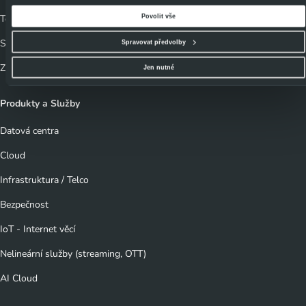
zde se rovněž dozvíte podmínky použití cookies a jejich podrobný přehled
.
TechTalks - blog
Povolit vše
Souhlasíte-li s výše uvedenými postupy a použitím, pak klikněte na
tlačítko Povolit vše a
pokračujte dál na naše stránky
. Váš souhlas uchováváme maximálně po dobu 12 měsíců.
Slovník pojmů
Spravovat předvolby
Vybrané možnosti můžete kdykoliv změnit nebo odvolat souhlas ve svém nastavení.
Zpětný odběr elektrozařízení a baterií
Jen nutné
Produkty a Služby
Datová centra
Cloud
Infrastruktura / Telco
Bezpečnost
IoT - Internet věcí
Nelineární služby (streaming, OTT)
AI Cloud