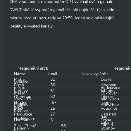
CRA v souladu s rozhodnutím ČTÚ vypínají dvě regionální
DVB-T sítě. K vypnutí regionálních sítí dojde 31. října, jednu
minutu před půlnocí, tedy ve 23:59. Jedná se o následující
lokality a vysílací kanály:
Regionální síť 8
Regionáln
Název
kanál
Název vysílače
Praha
51
České
vysílače
Plzeň
56
Hodonín
město
Budějovice
Karlovy
51
Jablonec
město
Cukrovar
Olomouc
52
Liberec
Vary - Tři
nad Nisou
Hradec
57
Lipno
Radíkov
Hanychov
Kříže
Brno
25
Roudnice
Králové -
Pardubice
27
Ústí nad
nad
Hoděšovice
Ústí nad
51
Praha
Labem
Labem
Zlín - Tlustá
58
Labem -
Strahov