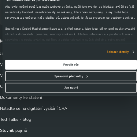
Tato webová stránka používá cookies
sítě
Aby bylo možné používat naše webové stránky, našli jste rychle, co hledáte, zvýšil se Váš
uživatelský komfort, nezobrazovaly se reklamy, které Vás nezajímají, a my mohli lépe
spravovat a zlepšovat naše služby vč. zabezpečení, je třeba pracovat se soubory cookies.
Společnost České Radiokomunikace a.s. a třetí strany, jako jsou její externí poskytovatelé
služeb a dodavatelé, používají soubory cookies k ukládání informací a k přístupu k nim v
souvislosti s poskytováním, údržbou a zdokonalováním svých služeb a zobrazované
Může vás zajímat
reklamy, zejména je využíváme k poskytování a zabezpečení svých služeb, k analýze a
vylepšování jejich výkonu i k personalizaci reklam a sdělovaného obsahu. Máte-li zájem
Zobrazit detaily
Jsem divák
upravovat nastavení cookies, lze tak učinit prostřednictvím
tlačítka Spravovat předvolby;
zde se rovněž dozvíte podmínky použití cookies a jejich podrobný přehled
.
Výluky a odstávky vysílačů
Povolit vše
Souhlasíte-li s výše uvedenými postupy a použitím, pak klikněte na
tlačítko Povolit vše a
pokračujte dál na naše stránky
. Váš souhlas uchováváme maximálně po dobu 12 měsíců.
Vyjádření o existenci sítí
Spravovat předvolby
Vybrané možnosti můžete kdykoliv změnit nebo odvolat souhlas ve svém nastavení.
Obchodní kontakty
Jen nutné
Dokumenty ke stažení
Nalaďte se na digitální vysílání CRA
TechTalks - blog
Slovník pojmů