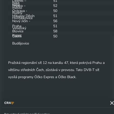
Liberec –
51
hora
Klíše
Jihlava –
52
město
Ostrava -
50
Rudný
Mikulov Děvín
51
Hošťálkovice
Nový Jičín -
56
Praha
51
Veselský
Blovice
58
kopec
České
50
Budějovice
Pražská regionální síť 12 na kanálu 47, která pokrývá Prahu a
většinu středních Čech, zůstává v provozu. Tato DVB-T síť
vysílá programy Óčko Expres a Óčko Black.
Tisková zpráva ke stažení: CRA vypínají dvě regionální