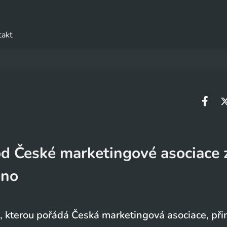
takt
od České marketingové asociace 
eno
u, kterou pořádá Česká marketingová asociace, při