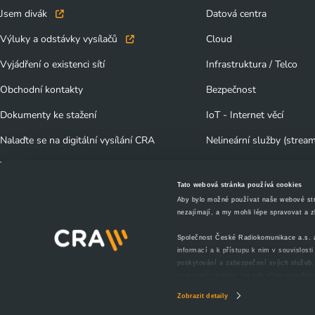
Jsem divák
Datová centra
Výluky a odstávky vysílačů
Cloud
Vyjádření o existenci sítí
Infrastruktura / Telco
Obchodní kontakty
Bezpečnost
Dokumenty ke stažení
IoT - Internet věcí
Nalaďte se na digitální vysílání CRA
Nelineární služby (strea
TechTalks - blog
AI Cloud
Tato webová stránka používá cookies
Slovník pojmů
Aby bylo možné používat naše webové strán
nezajímají, a my mohli lépe spravovat a 
Zpětný odběr elektrozařízení a baterií
Společnost České Radiokomunikace a.s. a t
informací a k přístupu k nim v souvislos
poskytování a zabezpečení svých služeb, 
nastavení cookies, lze tak učinit prostře
přehled
. Souhlasíte-li s výše uvedenými
Zobrazit detaily
Copyright © 2026 České Radiokomunikace a.s.
uchováváme maximálně po dobu 12 měsíců