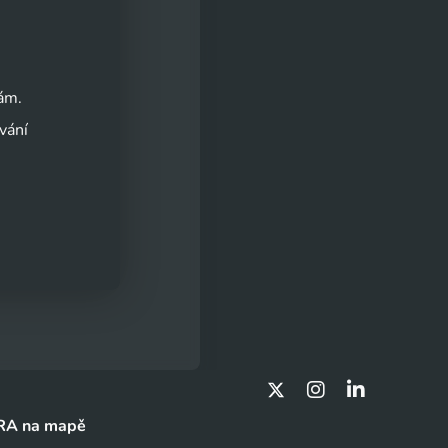
nám.
vání
RA na mapě