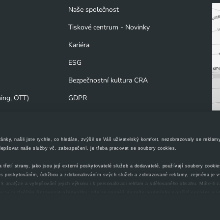
Naše společnost
Tiskové centrum - Novinky
Kariéra
ESG
Bezpečnostní kultura CRA
ming, OTT)
GDPR
Oznamovací systém protiprávního
jednání (Whistleblowing)
ky, našli jste rychle, co hledáte, zvýšil se Váš uživatelský komfort, nezobrazovaly se reklam
Nařízení o digitálních službách -
zlepšovat naše služby vč. zabezpečení, je třeba pracovat se soubory cookies.
kontakty a oznámení
řetí strany, jako jsou její externí poskytovatelé služeb a dodavatelé, používají soubory cookie
ti s poskytováním, údržbou a zdokonalováním svých služeb a zobrazované reklamy, zejména je 
Povinná upozornění podle zákona o
k analýze a vylepšování jejich výkonu i k personalizaci reklam a sdělovaného obsahu. Máte-li 
přeměnách
dnictvím
tlačítka Spravovat předvolby; zde se rovněž dozvíte podmínky použití cookies a 
 postupy a použitím, pak klikněte na
tlačítko Povolit vše a pokračujte dál na naše stránky
. V
. Vybrané možnosti můžete kdykoliv změnit nebo odvolat souhlas ve svém nastavení.