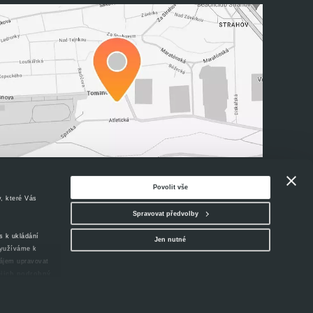
Povolit vše
y, které Vás
Spravovat předvolby
s k ukládání
Jen nutné
využíváme k
zájem upravovat
jejich podrobný
áš souhlas
Připravil
Pixman