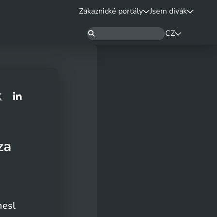
Zákaznické portály
Jsem divák
CZ
za
nesl