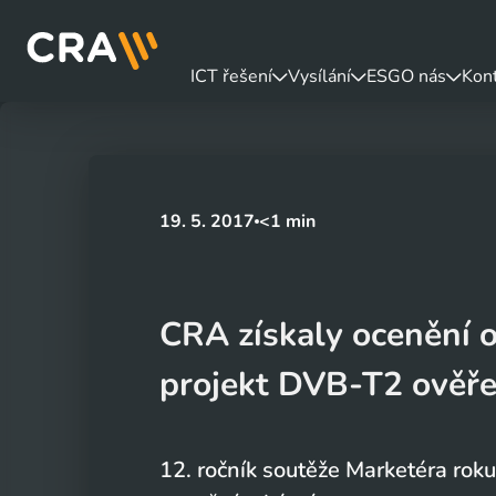
ICT řešení
Vysílání
ESG
O nás
Kon
19. 5. 2017
<1 min
CRA získaly ocenění 
projekt DVB-T2 ověř
12. ročník soutěže Marketéra rok