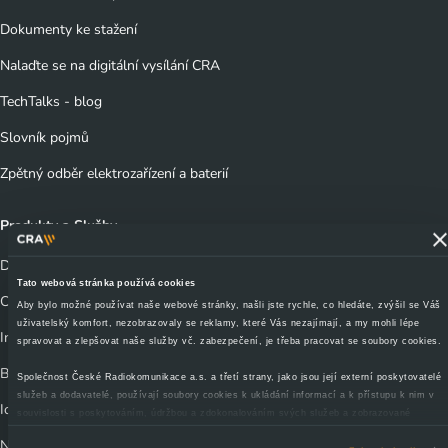
Dokumenty ke stažení
Nalaďte se na digitální vysílání CRA
TechTalks - blog
Slovník pojmů
Zpětný odběr elektrozařízení a baterií
Produkty a Služby
Datová centra
Tato webová stránka používá cookies
Cloud
Aby bylo možné používat naše webové stránky, našli jste rychle, co hledáte, zvýšil se Váš
uživatelský komfort, nezobrazovaly se reklamy, které Vás nezajímají, a my mohli lépe
Infrastruktura / Telco
spravovat a zlepšovat naše služby vč. zabezpečení, je třeba pracovat se soubory cookies.
Bezpečnost
Společnost České Radiokomunikace a.s. a třetí strany, jako jsou její externí poskytovatelé
služeb a dodavatelé, používají soubory cookies k ukládání informací a k přístupu k nim v
IoT - Internet věcí
souvislosti s poskytováním, údržbou a zdokonalováním svých služeb a zobrazované
reklamy, zejména je využíváme k poskytování a zabezpečení svých služeb, k analýze a
Nelineární služby (streaming, OTT)