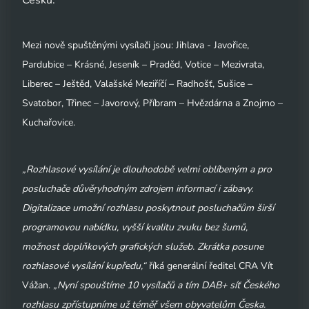
Česku.
Mezi nově spuštěnými vysílači jsou: Jihlava - Javořice,
Pardubice – Krásné, Jeseník – Praděd, Votice – Mezivrata,
Liberec – Ještěd, Valašské Meziříčí – Radhošť, Sušice –
Svatobor, Třinec – Javorový, Příbram – Hvězdárna a Znojmo –
Kuchařovice.
„Rozhlasové vysílání je dlouhodobě velmi oblíbeným a pro
posluchače důvěryhodným zdrojem informací i zábavy.
Digitalizace umožní rozhlasu poskytnout posluchačům širší
programovou nabídku, vyšší kvalitu zvuku bez šumů,
možnost doplňkových grafických služeb. Zkrátka posune
rozhlasové vysílání kupředu,“
říká generální ředitel CRA Vít
Vážan.
„Nyní spouštíme 10 vysílačů a tím DAB+ síť Českého
rozhlasu zpřístupníme už téměř všem obyvatelům Česka.