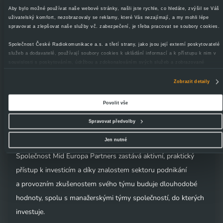
20 76389571
Aby bylo možné používat naše webové stránky, našli jste rychle, co hledáte, zvýšil se Váš
uživatelský komfort, nezobrazovaly se reklamy, které Vás nezajímají, a my mohli lépe
spravovat a zlepšovat naše služby vč. zabezpečení, je třeba pracovat se soubory cookies.
Mid Europa Partners je největší Private Equity společnost
Společnost České Radiokomunikace a.s. a třetí strany, jako jsou její externí poskytovatelé
investující ve střední a východní Evropě. Z kanceláří
služeb a dodavatelé, používají soubory cookies k ukládání informací a k přístupu k nim v
souvislosti s poskytováním, údržbou a zdokonalováním svých služeb a zobrazované
v Londýně, Budapešti a Varšavě poskytuje poradenství
reklamy, zejména je využíváme k poskytování a zabezpečení svých služeb, k analýze a
a spravuje fondy s celkovým kapitálem cca 3 miliardy euro.
vylepšování jejich výkonu i k personalizaci reklam a sdělovaného obsahu. Máte-li zájem
Zobrazit detaily
upravovat nastavení cookies, lze tak učinit prostřednictvím
tlačítka Spravovat předvolby;
Tým společnosti Mid Europa Parnters investuje ve střední
zde se rovněž dozvíte podmínky použití cookies a jejich podrobný přehled
.
Povolit vše
a východní Evropě od roku 1999 a za tu dobu investoval do
Souhlasíte-li s výše uvedenými postupy a použitím, pak klikněte na
tlačítko Povolit vše a
pokračujte dál na naše stránky
. Váš souhlas uchováváme maximálně po dobu 12 měsíců.
20 společností ve 14 zemích střední a východní Evropy.
Spravovat předvolby
Vybrané možnosti můžete kdykoliv změnit nebo odvolat souhlas ve svém nastavení.
Jen nutné
Společnost Mid Europa Partners zastává aktivní, praktický
přístup k investicím a díky znalostem sektoru podnikání
a provozním zkušenostem svého týmu buduje dlouhodobé
hodnoty, spolu s manažerskými týmy společností, do kterých
investuje.