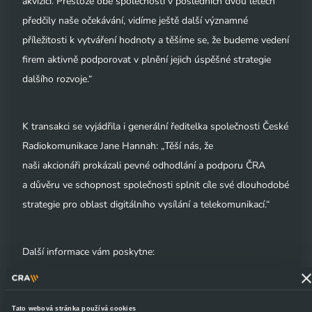
akvizici. Přestože obě společnosti v posledních dvou letech
předčily naše očekávání, vidíme ještě další významné
příležitosti k vytváření hodnoty a těšíme se, že budeme vedení
firem aktivně podporovat v plnění jejich úspěšné strategie
dalšího rozvoje.“
K transakci se vyjádřila i generální ředitelka společnosti České
Radiokomunikace Jane Hannah: „Těší nás, že
naši akcionáři prokázali pevné odhodlání a podporu ČRA
a důvěru ve schopnost společnosti splnit cíle své dlouhodobé
strategie pro oblast digitálního vysílání a telekomunikací.“
Další informace vám poskytne:
agentura Citigate:
David Westover / Agnes Riousse +44(0)
Tato webová stránka používá cookies