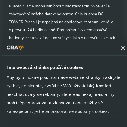
Klientovi jsme mohli nabídnout nadstandardní vybavení a
zabezpečení našeho datového centra. Celá budova DC
TOWER Praha I je napojená na dohledové centrum, které je
v provozu 24 hodin denně. Protipožární systém dostává
hodnoty ze stovek čidel umístěných jako v datovém sále, tak
v rámci celé budovy DC TOWER Praha I. Každý sál je navíc
napojen na automatický hasící systém a v budově jsou také
kamery nebo IR závory.
Tato webová stránka používá cookies
Aby bylo možné používat naše webové stránky, našli jste
Pro vstup do datového centra i na konkrétní sál, tedy
rychle, co hledáte, zvýšil se Váš uživatelský komfort,
k serverům klienta, musí mít každá osoba řádnou autorizaci,
nezobrazovaly se reklamy, které Vás nezajímají, a my
která sestává z přístupové karty s údaji o dané osobě a z
mohli lépe spravovat a zlepšovat naše služby vč.
biometrických údajů. Alternativou pro přístup je pak doprovod
zabezpečení, je třeba pracovat se soubory cookies.
autorizovanou osobou.