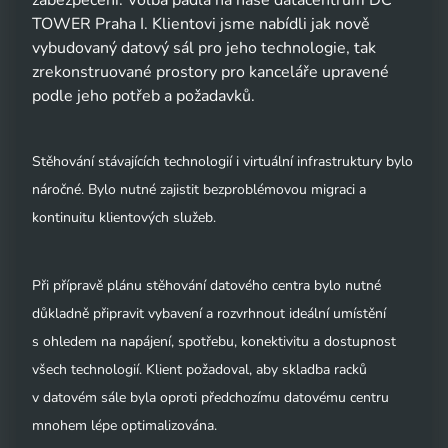
zabezpečení. Volba padla na naše datacentrum DC
TOWER Praha I. Klientovi jsme nabídli jak nově
vybudovaný datový sál pro jeho technologie, tak
zrekonstruované prostory pro kanceláře upravené
podle jeho potřeb a požadavků.
Stěhování stávajících technologií i virtuální infrastruktury bylo
náročné. Bylo nutné zajistit bezproblémovou migraci a
kontinuitu klientových služeb.
Při přípravě plánu stěhování datového centra bylo nutné
důkladně připravit vybavení a rozvrhnout ideální umístění
s ohledem na napájení, spotřebu, konektivitu a dostupnost
všech technologií. Klient požadoval, aby skladba racků
v datovém sále byla oproti předchozímu datovému centru
mnohem lépe optimalizována.