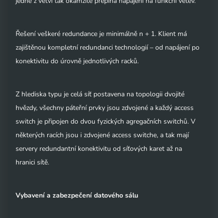
jedné z větví tak okamžitě přepíná napájení na funkční větev.
Řešení veškeré redundance je minimálně n + 1. Klient má
zajištěnou kompletní redundanci technologií – od napájení po
konektivitu do úrovně jednotlivých racků.
Z hlediska typu je celá síť postavena na topologii dvojité
hvězdy, všechny páteřní prvky jsou zdvojené a každý access
switch je připojen do dvou fyzických agregačních switchů. V
některých racích jsou i zdvojené access switche, a tak mají
servery redundantní konektivitu od síťových karet až na
hranici sítě.
Vybavení a zabezpečení datového sálu