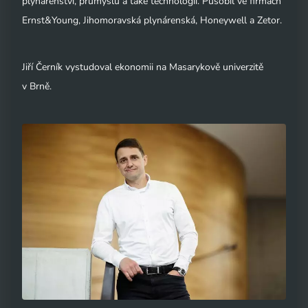
plynárenství, průmyslu a také technologií. Působil ve firmách
Ernst&Young, Jihomoravská plynárenská, Honeywell a Zetor.
Jiří Černík vystudoval ekonomii na Masarykově univerzitě
v Brně.