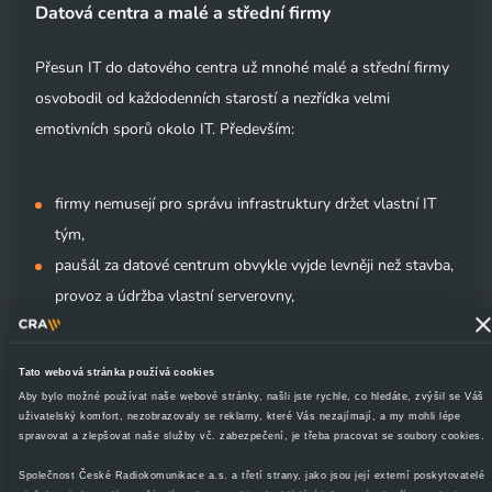
Datová centra a malé a střední firmy
Přesun IT do datového centra už mnohé malé a střední firmy
osvobodil od každodenních starostí a nezřídka velmi
emotivních sporů okolo IT. Především:
firmy nemusejí pro správu infrastruktury držet vlastní IT
tým,
paušál za datové centrum obvykle vyjde levněji než stavba,
provoz a údržba vlastní serverovny,
datová centra disponují robustními bezpečnostními a
provozními technologiemi, které si menší firmy mohou jen
Tato webová stránka používá cookies
stěží dovolit,
Aby bylo možné používat naše webové stránky, našli jste rychle, co hledáte, zvýšil se Váš
díky nepřetržitému dohledu a SLA jsou odezvy na poruchy
uživatelský komfort, nezobrazovaly se reklamy, které Vás nezajímají, a my mohli lépe
spravovat a zlepšovat naše služby vč. zabezpečení, je třeba pracovat se soubory cookies.
či závady mnohem rychlejší,
Společnost České Radiokomunikace a.s. a třetí strany, jako jsou její externí poskytovatelé
data jsou v bezpečí uložena mimo prostory firmy,