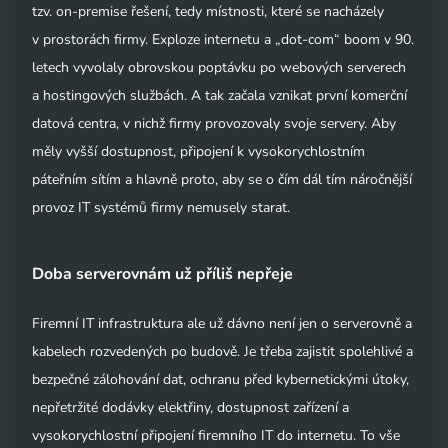
tzv. on-premise řešení, tedy místnosti, které se nacházely
v prostorách firmy. Exploze internetu a „dot-com“ boom v 90.
letech vyvolaly obrovskou poptávku po webových serverech
a hostingových službách. A tak začala vznikat první komerční
datová centra, v nichž firmy provozovaly svoje servery. Aby
měly vyšší dostupnost, připojení k vysokorychlostním
páteřním sítím a hlavně proto, aby se o čím dál tím náročnější
provoz IT systémů firmy nemusely starat.
Doba serverovnám už příliš nepřeje
Firemní IT infrastruktura ale už dávno není jen o serverovně a
kabelech rozvedených po budově. Je třeba zajistit spolehlivé a
bezpečné zálohování dat, ochranu před kybernetickými útoky,
nepřetržité dodávky elektřiny, dostupnost zařízení a
vysokorychlostní připojení firemního IT do internetu. To vše