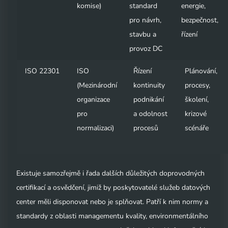
komise)
standard
energie,
pro návrh,
bezpečnost,
stavbu a
řízení
provoz DC
ISO 22301
ISO
Řízení
Plánování,
(Mezinárodní
kontinuity
procesy,
organizace
podnikání
školení,
pro
a odolnost
krizové
normalizaci)
procesů
scénáře
Existuje samozřejmě i řada dalších důležitých doprovodných
certifikací a osvědčení, jimiž by poskytovatelé služeb datových
center měli disponovat nebo je splňovat. Patří k nim normy a
standardy z oblasti managementu kvality, environmentálního