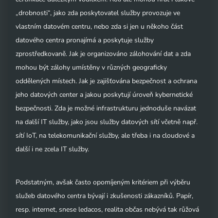
„drobnosti“, jako zda poskytovatel služby provozuje ve
vlastním datovém centru, nebo zda si jen u někoho část
datového centra pronajímá a poskytuje služby
zprostředkovaně. Jak je organizováno zálohování dat a zda
mohou být zálohy umístěny v různých geograficky
oddělených místech. Jak je zajišťována bezpečnost a ochrana
jeho datových center a jakou poskytují úroveň kybernetické
bezpečnosti. Zda je možné infrastrukturu jednoduše navázat
na další IT služby, jako jsou služby datových sítí včetně např.
sítí IoT, na telekomunikační služby, ale třeba i na cloudové a
další i ne zcela IT služby.
Podstatným, avšak často opomíjeným kritériem při výběru
služeb datového centra bývají i zkušenosti zákazníků. Papír,
resp. internet, snese ledacos, realita občas nebývá tak růžová