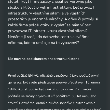
století, když firmy začaly chápat serverovnu jako
službu a klíčový prvek infrastruktury. Leč provoz IT
infrastruktury vlastními silami a ve vlastních
prostorách je enormně náročný. A dříve či později si
každá firma položí otázku: vyplatí se nám vůbec
provozovat IT infrastrukturu vlastními silami?
Nedáme ji raději do datového centra a svěříme
někomu, kdo to umí a je na to vybavený?
Nic nového pod sluncem aneb trochu historie
První počítač ENIAC, oficiálně označovaný jako počítač první
generace, byl světu představen poprvé představen 16. února
1946, zkonstruován byl však již o rok dříve. První velké
počítače se začaly objevovat už počátkem 50. let minulého
století. Rozměrná, drahá a hlučná, nejdříve elektronková a
později tranzistorová monstra generovala obrovské množství