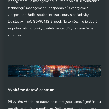
managementu a managementu služeb z oblasti informačních
technologií, managementu hospodaření s energiemi a
v neposlední řadě i soulad infrastruktury s požadavky
legislativy, např. GDPR, NIS 2 apod. Na to všechno je dobré
se potenciálního poskytovatele zeptat dřív, než uzavřeme
smlouvu.
Vybíráme datové centrum
Při výběru vhodného datového centra jsou samozřejmě čísla a
certifikace důležitým vodítkem. Roli ale mohou hrát i takové