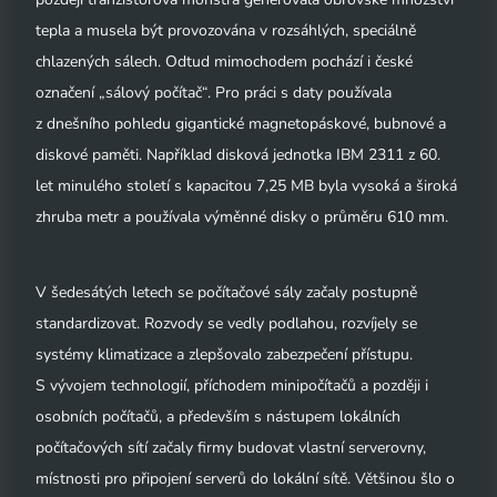
tepla a musela být provozována v rozsáhlých, speciálně
chlazených sálech. Odtud mimochodem pochází i české
označení „sálový počítač“. Pro práci s daty používala
z dnešního pohledu gigantické magnetopáskové, bubnové a
diskové paměti. Například disková jednotka IBM 2311 z 60.
let minulého století s kapacitou 7,25 MB byla vysoká a široká
zhruba metr a používala výměnné disky o průměru 610 mm.
V šedesátých letech se počítačové sály začaly postupně
standardizovat. Rozvody se vedly podlahou, rozvíjely se
systémy klimatizace a zlepšovalo zabezpečení přístupu.
S vývojem technologií, příchodem minipočítačů a později i
osobních počítačů, a především s nástupem lokálních
počítačových sítí začaly firmy budovat vlastní serverovny,
místnosti pro připojení serverů do lokální sítě. Většinou šlo o