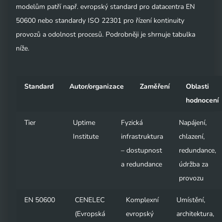
modelům patří např. evropský standard pro datacentra EN
50600 nebo standardy ISO 22301 pro řízení kontinuity
provozů a odolnost procesů. Podrobněji je shrnuje tabulka
níže.
Standard
Autor/organizace
Zaměření
Oblasti
hodnocení
Tier
Uptime
Fyzická
Napájení,
Institute
infrastruktura
chlazení,
– dostupnost
redundance,
a redundance
údržba za
provozu
EN 50600
CENELEC
Komplexní
Umístění,
(Evropská
evropský
architektura,