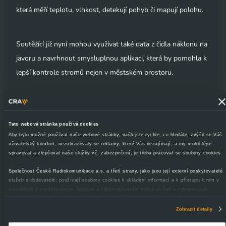
která měří teplotu, vlhkost, detekují pohyb či mapují polohu.
Soutěžící již nyní mohou využívat také data z čidla náklonu na
javoru a navrhnout smysluplnou aplikaci, která by pomohla k
lepší kontrole stromů nejen v městském prostoru.
„V současné době velmi intenzivně pracujeme na rozšiřování
naší sítě internetu věcí LoRa tak, abychom do konce roku
Tato webová stránka používá cookies
2017 pokryli 70 % obyvatelstva České republiky.
Aby bylo možné používat naše webové stránky, našli jste rychle, co hledáte, zvýšil se Váš
uživatelský komfort, nezobrazovaly se reklamy, které Vás nezajímají, a my mohli lépe
Zainvestovali jsme a provozujeme vlastní IoT cloud umožňující
spravovat a zlepšovat naše služby vč. zabezpečení, je třeba pracovat se soubory cookies.
skladování a zpracování dat z čidel a měření. A realizujeme
Společnost České Radiokomunikace a.s. a třetí strany, jako jsou její externí poskytovatelé
první komerční projekty. Velmi intenzivně se zabýváme oblastí
služeb a dodavatelé, používají soubory cookies k ukládání informací a k přístupu k nim v
souvislosti s poskytováním, údržbou a zdokonalováním svých služeb a zobrazované
chytrých řešení pro moderní města. Snažíme se také
reklamy, zejména je využíváme k poskytování a zabezpečení svých služeb, k analýze a
odbornou veřejnost seznamovat s internetem věcí a jeho
vylepšování jejich výkonu i k personalizaci reklam a sdělovaného obsahu. Máte-li zájem
Zobrazit detaily
upravovat nastavení cookies, lze tak učinit prostřednictvím
tlačítka Spravovat předvolby;
možnostmi, proto startujeme další ročník softwarově
zde se rovněž dozvíte podmínky použití cookies a jejich podrobný přehled
.