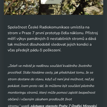
Společnost České Radiokomunikace umístila na
strom v Praze 7 první prototyp čidla náklonu. Přístroj
měří výkyv památných či nestabilních stromů a dává
tak možnost dlouhodobě sledovat jejich kondici a
včas předejít pádu či poškození.
„Zeleň ve městě je nedílnou součástí kvalitního životního
prostředí. Stále hledáme cesty, jak předcházet tomu, že se
strom dostane do stavu, když už není jiná možnost, než jej
pokácet. Jsem proto rád, že můžeme být součástí pilotního
monitoringu stromů, který může pomoci zajistit bezpečnost
občanů i včasným zásahem prodloužit život
stromu,“
uvedl
zástupce starosty Prahy 7 Ondřej Mirovský
.