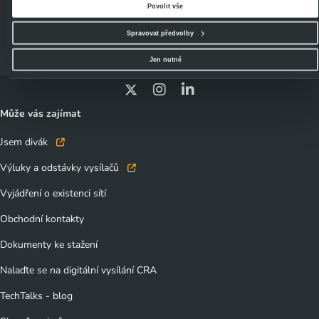
Povolit vše
zaměřené soutěže Czech IoT Summer
Souhlasíte-li s výše uvedenými postupy a použitím, pak klikněte na
tlačítko Povolit vše a
pokračujte dál na naše stránky
. Váš souhlas uchováváme maximálně po dobu 12 měsíců.
Jam,“
upřesňuje
obchodní ředitel CRA Miloš Mastník
.
Spravovat předvolby
Vybrané možnosti můžete kdykoliv změnit nebo odvolat souhlas ve svém nastavení.
Jen nutné
Může vás zajímat
Jsem divák
Výluky a odstávky vysílačů
Vyjádření o existenci sítí
Obchodní kontakty
Dokumenty ke stažení
Nalaďte se na digitální vysílání CRA
TechTalks - blog