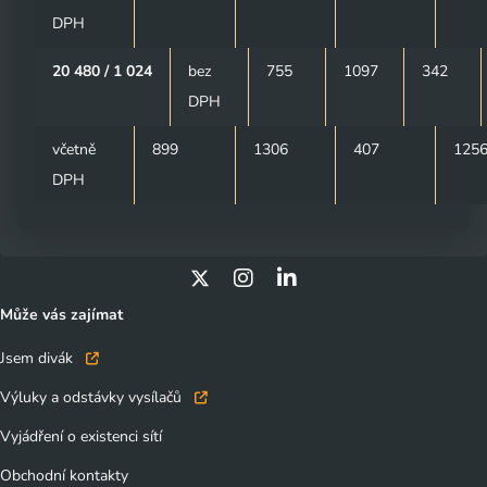
maximálně po dobu 12 měsíců. Vybrané možnosti můžete
DPH
kdykoliv změnit nebo odvolat souhlas ve svém nastavení.
20 480 / 1 024
bez
755
1097
342
DPH
včetně
899
1306
407
125
DPH
Může vás zajímat
Jsem divák
Výluky a odstávky vysílačů
Vyjádření o existenci sítí
Obchodní kontakty