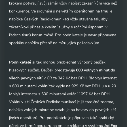
krokem potvrzují svůj záměr vždy nabízet zákazníkům více než
konkurence. Ve srovnání s největším operátorem na trhu je
nabídka Českých Radiokomunikací vždy stavěna tak, aby
zákazníkovi přinesla kvalitní služby s ročními úsporami v
řádech tisíců korun ročně. Pro podnikatele je navíc připravena
speciální nabídka přesně na míru jejich požadavkům.
Podnikatelé
si tak mohou přiobjednat výhodný balíček
hlasových služeb. Balíček představuje
600 volných minut do
všech pevných sítí
v ČR za 342 Kč bez DPH. 8Mbit/s internet
s 600 minutami volání tak vyjde na 929 Kč bez DPH u a u 20
Mbit/s internetu s 600 minutami volání 1097 Kč bez DPH.
Volání v síti Českých Radiokomunikací je již tradičně zdarma,
nabídka volných minut se vztahuje na hovory do pevných sítí
jiných operátorů. Pro podnikatele je připraven také praktický
dárek ve formě poukazu na online reklamu v systému
Ad Fox