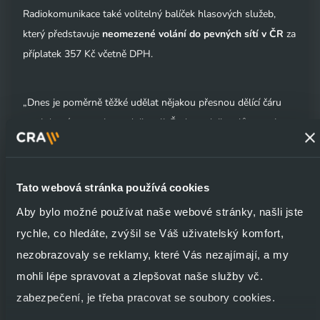
Radiokomunikace také volitelný balíček hlasových služeb,
který představuje
neomezené volání do pevných sítí v ČR
za
příplatek 357 Kč včetně DPH.
„Dnes je poměrně těžké udělat nějakou přesnou dělící čáru
mezi domácnostmi a podnikateli. Řada podnikatelů pracuje z
domova, řada domácností potřebuje vysoký výkon, ať pro
práci, zábavu nebo vzdělávání. Naše nabídka je pro všechny,
kteří potřebují maximální výkon za maximálně výhodnou
Tato webová stránka používá cookies
cenu,“ říká Mašát.
Aby bylo možné používat naše webové stránky, našli jste
rychle, co hledáte, zvýšil se Váš uživatelský komfort,
Služby je možné objednat telefonicky nebo online již od 25. 8.
nezobrazovaly se reklamy, které Vás nezajímají, a my
2008, ke všem službám je možné objednat si také modem za
mohli lépe spravovat a zlepšovat naše služby vč.
99 Kč včetně DPH (platí do vyčerpání zásob). Kompletní
zabezpečení, je třeba pracovat se soubory cookies.
ceník a další informace o službě jsou dostupné na