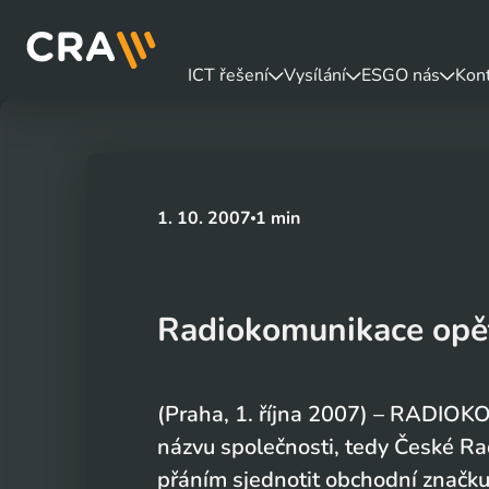
ICT řešení
Vysílání
ESG
O nás
Kon
1. 10. 2007
1 min
Radiokomunikace opě
(Praha, 1. října 2007) – RADIOK
názvu společnosti, tedy České R
přáním sjednotit obchodní značk