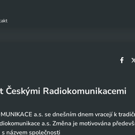
takt
t Českými Radiokomunikacemi
OMUNIKACE a.s. se dnešním dnem vracejí k tradi
adiokomunikace a.s. Změna je motivována předev
u s názvem společnosti