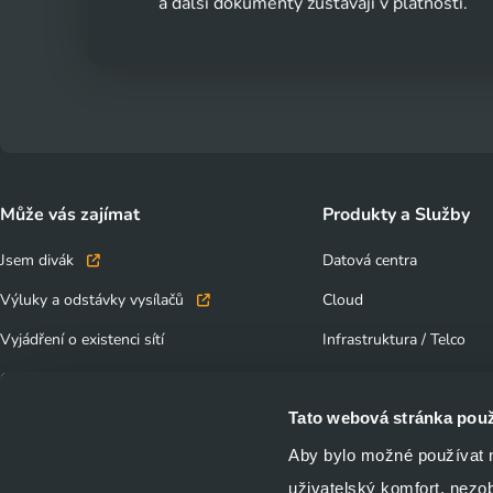
a další dokumenty zůstávají v platnosti.
Může vás zajímat
Produkty a Služby
Jsem divák
Datová centra
Výluky a odstávky vysílačů
Cloud
Vyjádření o existenci sítí
Infrastruktura / Telco
Obchodní kontakty
Bezpečnost
Tato webová stránka použ
Dokumenty ke stažení
IoT - Internet věcí
Aby bylo možné používat na
Nalaďte se na digitální vysílání CRA
Nelineární služby (strea
uživatelský komfort, nezo