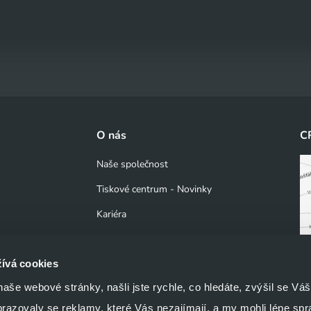
O nás
C
Naše společnost
Tiskové centrum - Novinky
Kariéra
ESG
ívá cookies
Bezpečnostní kultura CRA
še webové stránky, našli jste rychle, co hledáte, zvýšil se Váš
ming, OTT)
GDPR
brazovaly se reklamy, které Vás nezajímají, a my mohli lépe spr