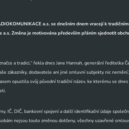
– RADIOKOMUNIKACE a.s. se dnešním dnem vracejí k tradičním
e a.s. Změna je motivována především přáním sjednotit obch
značce a tradici,“ řekla dnes Jane Hannah, generální ředitelka 
e zákazníky, dodavatele ani jiné smluvní subjekty nic nemění,
em opustila svůj původní tradiční název, ke kterému se dnes 
ti.
y, IČ, DIČ, bankovní spojení a další identifikační údaje společn
 osobám nejsou touto změnou dotčeny, všechny uzavřené smlou