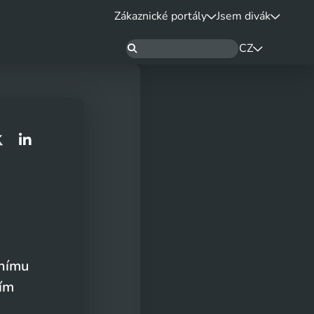
Zákaznické portály
Jsem divák
CZ
čnímu
ším