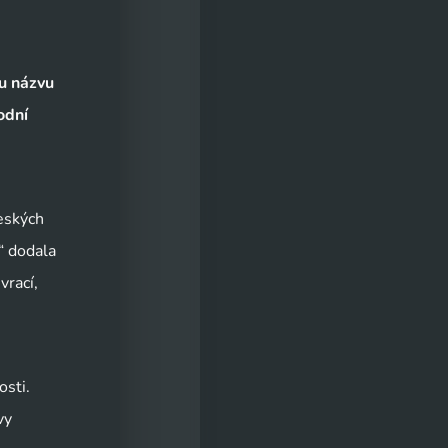
u názvu
odní
Českých
“ dodala
vrací,
osti.
vy