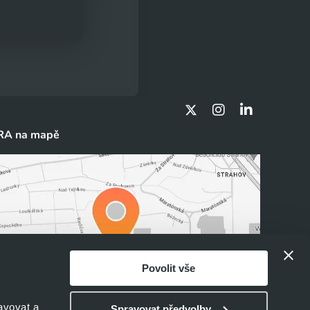
RA na mapě
Povolit vše
avovat a
Spravovat předvolby