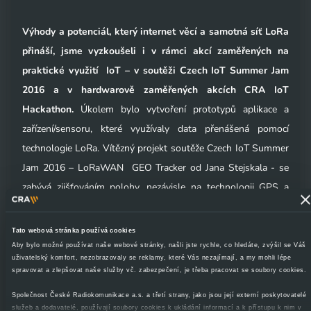
Výhody a potenciál, který internet věcí a samotná síť LoRa
přináší, jsme vyzkoušeli i v rámci akcí zaměřených na
praktické využití IoT – v soutěži Czech IoT Summer Jam
2016 a v hardwarově zaměřených akcích CRA IoT
Hackathon.
Úkolem bylo vytvoření prototypů aplikace a
zařízení/sensoru, které využívaly data přenášená pomocí
technologie LoRa. Vítězný projekt soutěže Czech IoT Summer
Jam 2016 – LoRaWAN GEO Tracker od Jana Stejskala - se
zabývá zjišťováním polohy, nezávisle na technologii GPS a
GSM. Uspěl také projekt společnosti Railsformers, jehož
účelem je monitoring osob/věcí v určitém prostoru (např.
Tato webová stránka používá cookies
vězňů, zaměstnanců apod.), tzv. geofencing, a Hluková mapa
Aby bylo možné používat naše webové stránky, našli jste rychle, co hledáte, zvýšil se Váš
uživatelský komfort, nezobrazovaly se reklamy, které Vás nezajímají, a my mohli lépe
společnosti OKsystem – projekt na sledování hlukové zátěže.
spravovat a zlepšovat naše služby vč. zabezpečení, je třeba pracovat se soubory cookies.
V CRA IoT Hackathonech byly také úspěšné projekty
Společnost České Radiokomunikace a.s. a třetí strany, jako jsou její externí poskytovatelé
využívající GPS moduly, dále projekty pro sledování
služeb a dodavatelé, používají soubory cookies k ukládání informací a k přístupu k nim v