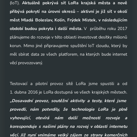
(IoT).
Aktuálně pokrývá síť LoRa krajská města a nově
přibývá pokrytí na úrovni okresů – aktivní je již síť v okolí
měst Mladá Boleslav, Kolín, Frýdek Místek, v následujícím
období budou pokryta i další města.
V
průběhu roku 2017
p
lánujeme do rozvoje v této oblasti investovat desítky milionů
korun. Mimo jiné připravujeme spuštění IoT cloudu, který by
měl sbírat data ze všech platforem, na kterých bude internet
věcí provozovaný.
Testovací a pilotní provoz sítě LoRa jsme spustili a od
1. dubna 2016 je LoRa dostupná ve všech krajských městech.
„Dosavadní provoz, soutěžní aktivity a testy, které jsme
provedli, nám potvrdily, že technologie LoRa je plně
vyhovující, otevírá nám další možnosti rozvoje a
koresponduje s našimi plány na rozvoj v oblasti internetu
věcí. Již nyní vnímáme velký zájem ze strany komerčních