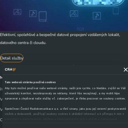
Efektivní, spolehlivé a bezpečné datové propojení vzdálených lokalit,
datového centra či cloudu.
Detail služby
Může vás zajímat
Tato webová stránka používá cookies
Jsem divák
Aby bylo možné používat naše webové stránky, našli jste rychle, co hledáte, zvýšil se Váš
uživatelský komfort, nezobrazovaly se reklamy, které Vás nezajímají, a my mohli lépe
Výluky a odstávky vysílačů
spravovat a zlepšovat naše služby vč. zabezpečení, je třeba pracovat se soubory cookies.
Vyjádření o existenci sítí
Společnost České Radiokomunikace a.s. a třetí strany, jako jsou její externí poskytovatelé
služeb a dodavatelé, používají soubory cookies k ukládání informací a k přístupu k nim v
Obchodní kontakty
souvislosti s poskytováním, údržbou a zdokonalováním svých služeb a zobrazované
reklamy, zejména je využíváme k poskytování a zabezpečení svých služeb, k analýze a