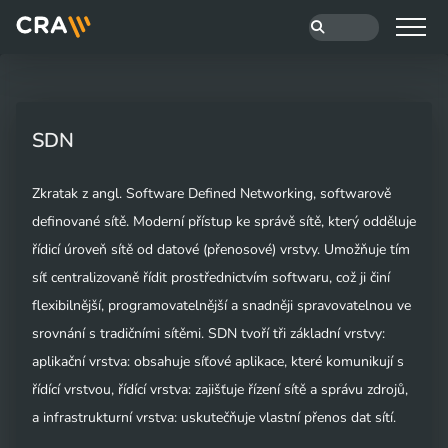
SDN
Zkratak z angl. Software Defined Networking, softwarově
definované sítě. Moderní přístup ke správě sítě, který odděluje
řídicí úroveň sítě od datové (přenosové) vrstvy. Umožňuje tím
síť centralizovaně řídit prostřednictvím softwaru, což ji činí
flexibilnější, programovatelnější a snadněji spravovatelnou ve
srovnání s tradičními sítěmi. SDN tvoří tři základní vrstvy:
aplikační vrstva: obsahuje síťové aplikace, které komunikují s
řídící vrstvou, řídící vrstva: zajišťuje řízení sítě a správu zdrojů,
a infrastrukturní vrstva: uskutečňuje vlastní přenos dat sítí.