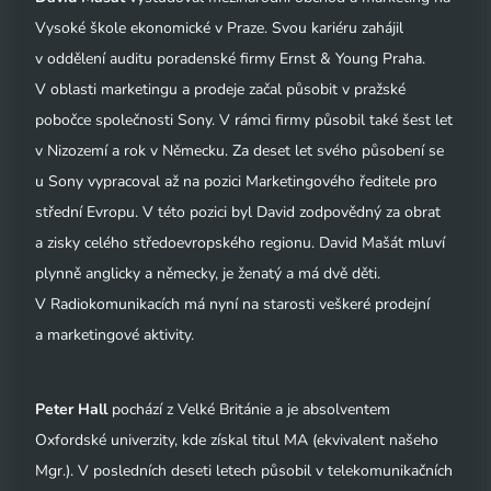
Vysoké škole ekonomické v Praze. Svou kariéru zahájil
v oddělení auditu poradenské firmy Ernst & Young Praha.
V oblasti marketingu a prodeje začal působit v pražské
pobočce společnosti Sony. V rámci firmy působil také šest let
v Nizozemí a rok v Německu. Za deset let svého působení se
u Sony vypracoval až na pozici Marketingového ředitele pro
střední Evropu. V této pozici byl David zodpovědný za obrat
a zisky celého středoevropského regionu. David Mašát mluví
plynně anglicky a německy, je ženatý a má dvě děti.
V Radiokomunikacích má nyní na starosti veškeré prodejní
a marketingové aktivity.
Peter Hall
pochází z Velké Británie a je absolventem
Oxfordské univerzity, kde získal titul MA (ekvivalent našeho
Mgr.). V posledních deseti letech působil v telekomunikačních