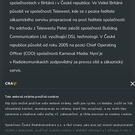
společnostech v Británii i v České republice. Ve Velké Británii
působil ve společnosti Telewest, kde se z pozice ředitele
zákaznického servisu propracoval na post ředitele společnosti.
Po odchodu z Telewestu Peter založil společnost Bulldog
Communication Ltd. využívající DSL technologii. V České
republice působil od roku 2005 na pozici Chief Operating
Officer (COO) společnosti Karneval Media. Nyní je
v Radiokomunikacích zodpovědný za provoz sítě a zákaznický
servis.
Kamil Levinský
vystudoval ekonomii se zaměrením na
Tato webová stránka používá cookies
obchodní právo na Ekonomické fakultě Technické univerzity
Aby bylo možné používat naše webové stránky, našli jste rychle, co hledáte, zvýšil se Váš
v Ostravě. Působil jako auditor ve společnostech Ernst &
uživatelský komfort, nezobrazovaly se reklamy, které Vás nezajímají, a my mohli lépe
spravovat a zlepšovat naše služby vč. zabezpečení, je třeba pracovat se soubory cookies.
Young a American Standard Companies. V roce 2002 se stal
ředitelem interního auditu společnosti Eurotel (dnes
Společnost České Radiokomunikace a.s. a třetí strany, jako jsou její externí poskytovatelé
služeb a dodavatelé, používají soubory cookies k ukládání informací a k přístupu k nim v
Telefónica O2 Czech Republic) a později zastával ve stejné