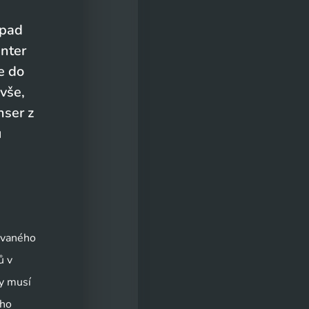
opad
enter
e do
vše,
nser z
u
tovaného
ů v
ny musí
eho