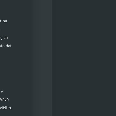
t na
o
ejich
hto dat
 v
Právě
ibilitu