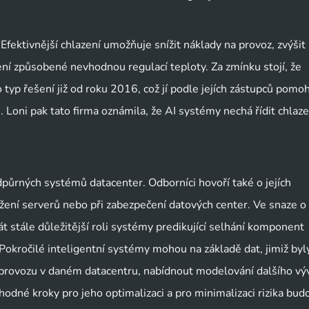
 Efektivnější chlazení umožňuje snížit náklady na provoz, zvýšit
vení způsobené nevhodnou regulací teploty. Za zmínku stojí, že
typ řešení již od roku 2016, což jí podle jejích zástupců pomo
. Loni pak tato firma oznámila, že AI systémy nechá řídit chlaze
ůrných systémů datacenter. Odborníci hovoří také o jejích
ížení serverů nebo při zabezpečení datových center. Ve snaze o
 stále důležitější roli systémy predikující selhání komponent
Pokročilé inteligentní systémy mohou na základě dat, jimiž byl
za provozu v daném datacentru, nabídnout modelování dalšího vý
odné kroky pro jeho optimalizaci a pro minimalizaci rizika bud