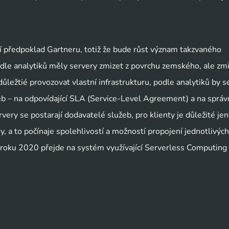
í předpoklad Gartneru, totiž že bude růst význam takzvaného
le analytiků měly servery zmizet z povrchu zemského, ale zmi
ležtié provozovat vlastní infrastrukturu, podle analytiků by se
eb – na odpovídající SLA (Service-Level Agreement) a na správ
ery se postarají dodavatelé služeb, pro klienty je důležité jen
, a to počínaje spolehlivostí a možností propojení jednotlivých
o roku 2020 přejde na systém využívající Serverless Computing