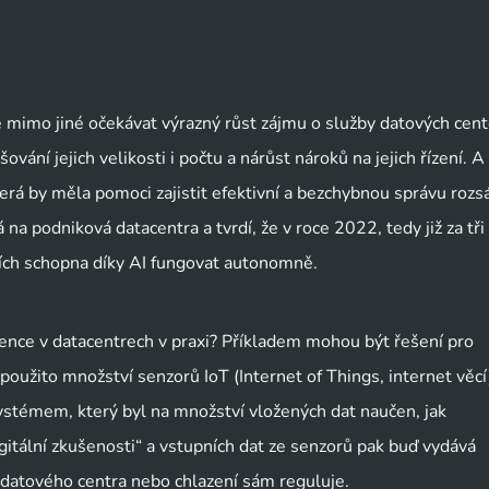
 mimo jiné očekávat výrazný růst zájmu o služby datových cent
vání jejich velikosti i počtu a nárůst nároků na jejich řízení. A
erá by měla pomoci zajistit efektivní a bezchybnou správu rozs
a podniková datacentra a tvrdí, že v roce 2022, tedy již za tři 
ních schopna díky AI fungovat autonomně.
gence v datacentrech v praxi? Příkladem mohou být řešení pro
použito množství senzorů IoT (Internet of Things, internet věcí
ystémem, který byl na množství vložených dat naučen, jak
igitální zkušenosti“ a vstupních dat ze senzorů pak buď vydává
 datového centra nebo chlazení sám reguluje.