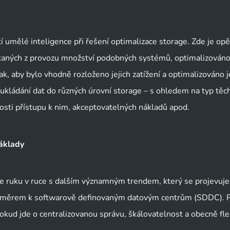
 umělé inteligence při řešení optimalizace storage. Zde je opě
získaných z provozu množství podobných systémů, optimalizován
k, aby bylo vhodně rozloženo jejich zatížení a optimalizováno j
 ukládání dat do různých úrovní storage – s ohledem na typ těc
losti přístupu k nim, akceptovatelných nákladů apod.
náklady
e ruku v ruce s dalším významným trendem, který se projevuje
un směrem k softwarově definovaným datovým centrům (SDDC). 
kud jde o centralizovanou správu, škálovatelnost a obecně flex