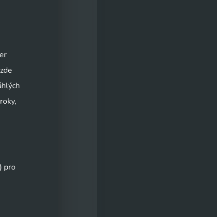
er
 zde
áhlých
roky,
) pro