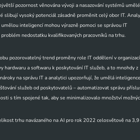
největší pozornost věnována vývoji a nasazování systémů umělé
teré slibují vysoký potenciál zásadně proměnit celý obor IT. Analy
s umělou inteligencí mohou výrazně pomoci se správou IT
it problém nedostatku kvalifikovaných pracovníků na trhu.
dobu pozorovatelný trend proměny role IT oddělení v organizací
ávy hardwaru a softwaru k poskytování IT služeb, a to mnohdy z
 nároky na správu IT a analytici upozorňují, že umělá inteligen
išťování služeb od poskytovatelů – automatizovat správu přísl
nnosti s tím spojené tak, aby se minimalizovalo množství možnýc
elikost trhu navázaného na AI pro rok 2022 celosvětově na 3,9 