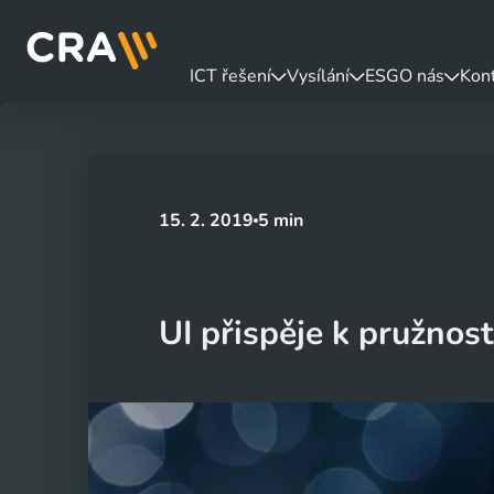
ICT řešení
Vysílání
ESG
O nás
Kon
15. 2. 2019
5 min
UI přispěje k pružnost