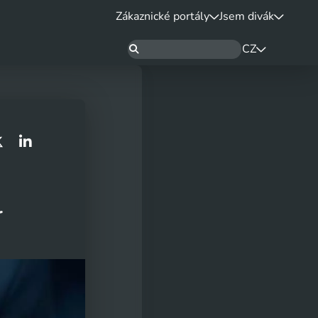
Zákaznické portály
Jsem divák
CZ
r