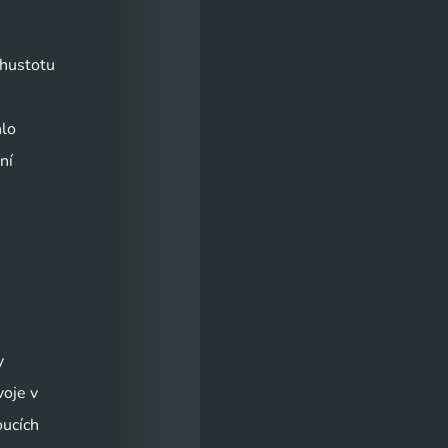
 hustotu
hlo
ní
y
voje v
oucích