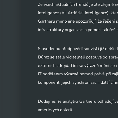
Ze všech aktuálních trendů je ale zřejmě 
inteligence (AI, Artificial Intelligence), k
Gartneru mimo jiné upozorňují, že řešení 
infrastruktury organizací a pomoci tak řeš
S uvedenou předpovědí souvisí i již delší 
Důraz se stále viditelněji posouvá od spr
externích zdrojů. Tím se výrazně mění se i
IT oddělením výrazně pomoci právě při zaj
komponent, jejich synchronizaci i další či
Dodejme, že analytici Gartneru odhadují v
amerických dolarů.