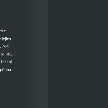
zí z
 jejich
u API
 to, aby
 řešení
 pětina