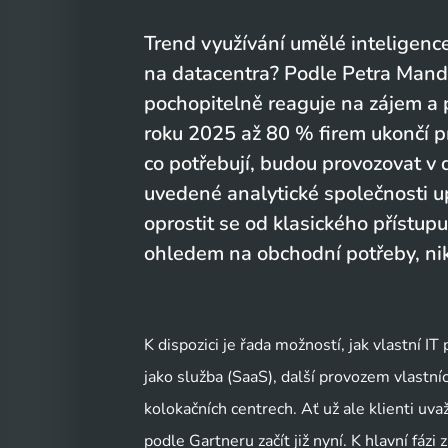
Trend využívání umělé inteligenc
na datacentra? Podle Petra Mandí
pochopitelně reaguje na zájem a p
roku 2025 až 80 % firem ukončí pr
co potřebují, budou provozovat v
uvedené analytické společnosti up
oprostit se od klasického přístup
ohledem na obchodní potřeby, niko
K dispozici je řada možností, jak vlastní 
jako služba (SaaS), další provozem vlastn
kolokačních centrech. Ať už ale klienti uv
podle Gartneru začít již nyní. K hlavní f