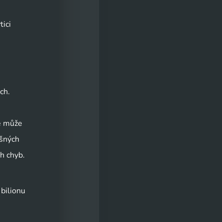
tici
ch.
ce může
ušných
h chyb.
bilionu