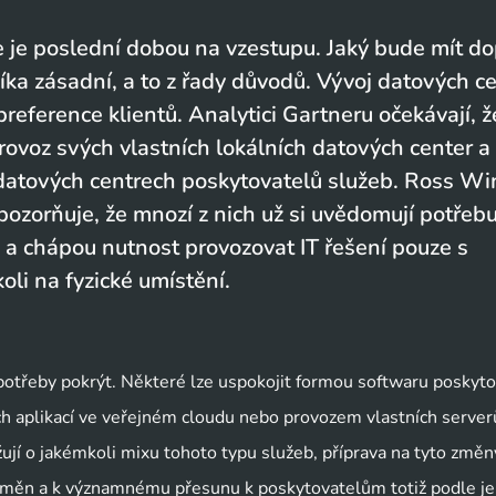
e je poslední dobou na vzestupu. Jaký bude mít d
ka zásadní, a to z řady důvodů. Vývoj datových c
reference klientů. Analytici Gartneru očekávají, ž
ovoz svých vlastních lokálních datových center a 
 datových centrech poskytovatelů služeb. Ross Wi
ozorňuje, že mnozí z nich už si uvědomují potřeb
u a chápou nutnost provozovat IT řešení pouze s
li na fyzické umístění.
IT potřeby pokrýt. Některé lze uspokojit formou softwaru posky
ích aplikací ve veřejném cloudu nebo provozem vlastních server
ažují o jakémkoli mixu tohoto typu služeb, příprava na tyto změ
ázi změn a k významnému přesunu k poskytovatelům totiž podle j