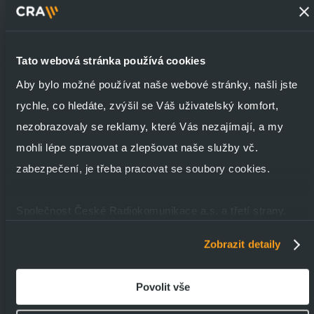
Systém volitelných zaměstnaneckých benefitů - přispějeme
vám na sport, kulturu, relaxaci i zdraví
Odpočinek a zdraví je základ - proto u nás dostanete 5
Tato webová stránka používá cookies
týdnů dovolené a k tomu 5 dnů zdravotního volna
Aby bylo možné používat naše webové stránky, našli jste
Stravenkový paušál v hodnotě 123 Kč / den
rychle, co hledáte, zvýšil se Váš uživatelský komfort,
Samozřejmostí je notebook, mobil a všechno, co
nezobrazovaly se reklamy, které Vás nezajímají, a my
potřebujete k práci
mohli lépe spravovat a zlepšovat naše služby vč.
Volnočasový park Ladronka v těsném sousedství
Pohodlné parkování přímo v areálu
zabezpečení, je třeba pracovat se soubory cookies.
Společnost České Radiokomunikace a.s. a třetí strany,
Mám zájem o pozici
jako jsou její externí poskytovatelé služeb a dodavatelé,
Poslat do e-mailu
Zobrazit detaily
používají soubory cookies k ukládání informací a k přístupu
k nim v souvislosti s poskytováním, údržbou a
Povolit vše
zdokonalováním svých služeb a zobrazované reklamy,