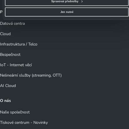
Spravovat předvolby
Vybrané možnosti můžete kdykoliv změnit nebo odvolat souhlas ve svém nastavení.
Produkty a Služby
Jen nutné
Datová centra
Cloud
Infrastruktura / Telco
Bezpečnost
IoT - Internet věcí
Nelineární služby (streaming, OTT)
AI Cloud
O nás
Naše společnost
Tiskové centrum - Novinky