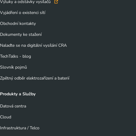
pokračujte dál na naše stránky
. Váš souhlas uchováváme
Výluky a odstávky vysílačů
maximálně po dobu 12 měsíců. Vybrané možnosti můžete
Vyjádření o existenci sítí
kdykoliv změnit nebo odvolat souhlas ve svém nastavení.
Obchodní kontakty
Dokumenty ke stažení
Nalaďte se na digitální vysílání CRA
TechTalks - blog
Slovník pojmů
Zpětný odběr elektrozařízení a baterií
Produkty a Služby
Datová centra
Cloud
Infrastruktura / Telco