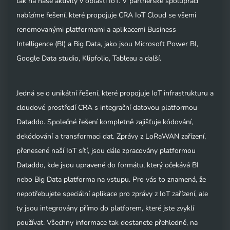
tak na naše aktivity v oblasti IoT. V partnerské spolupráci
nabízíme řešení, které propojuje CRA IoT Cloud se všemi
renomovanými platformami a aplikacemi Business
Intelligence (BI) a Big Data, jako jsou Microsoft Power BI,
Google Data studio, Klipfolio, Tableau a další.
Jedná se o unikátní řešení, které propojuje IoT infrastrukturu a
cloudové prostředí CRA s integrační datovou platformou
Dataddo. Společné řešení kompletně zajišťuje kódování,
dekódování a transformaci dat. Zprávy z LoRaWAN zařízení,
přenesené naší IoT sítí, jsou dále zpracovány platformou
Dataddo, kde jsou upravené do formátu, který očekává BI
nebo Big Data platforma na vstupu. Pro vás to znamená, že
nepotřebujete speciální aplikace pro zprávy z IoT zařízení, ale
ty jsou integrovány přímo do platforem, které jste zvyklí
používat. Všechny informace tak dostanete přehledně, na