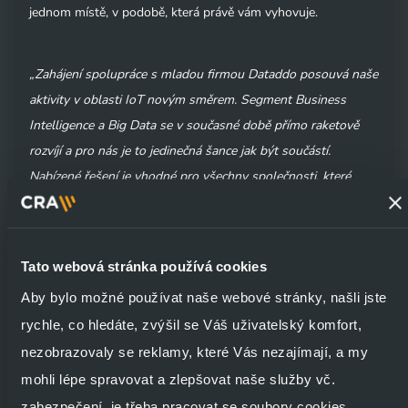
jednom místě, v podobě, která právě vám vyhovuje.
„Zahájení spolupráce s mladou firmou Dataddo posouvá naše
aktivity v oblasti IoT novým směrem. Segment Business
Intelligence a Big Data se v současné době přímo raketově
rozvíjí a pro nás je to jedinečná šance jak být součástí.
Nabízené řešení je vhodné pro všechny společnosti, které
kladou důraz na moderní pojetí data managementu a pro něž
je práce s daty páteří v budování jejich businessu,“
říká Anna
Tůmová, tisková mluvčí CRA.
Tato webová stránka používá cookies
Aby bylo možné používat naše webové stránky, našli jste
Dataddo poskytuje integrační datovou platformu, která
rychle, co hledáte, zvýšil se Váš uživatelský komfort,
propojuje libovolné datové zdroje, zejména CRM, analytické
nezobrazovaly se reklamy, které Vás nezajímají, a my
nástroje, ERP, či nástroje pro project management. Díky
mohli lépe spravovat a zlepšovat naše služby vč.
automatizaci a datové transformaci postavené na vlastní
zabezpečení, je třeba pracovat se soubory cookies.