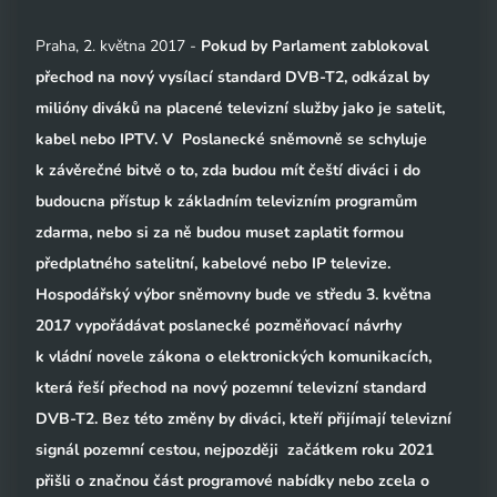
Praha, 2. května 2017 -
Pokud by Parlament zablokoval
přechod na nový vysílací standard DVB-T2, odkázal by
milióny diváků na placené televizní služby jako je satelit,
kabel nebo IPTV. V Poslanecké sněmovně se schyluje
k závěrečné bitvě o to, zda budou mít čeští diváci i do
budoucna přístup k základním televizním programům
zdarma, nebo si za ně budou muset zaplatit formou
předplatného satelitní, kabelové nebo IP televize.
Hospodářský výbor sněmovny bude ve středu 3. května
2017 vypořádávat poslanecké pozměňovací návrhy
k vládní novele zákona o elektronických komunikacích,
která řeší přechod na nový pozemní televizní standard
DVB-T2. Bez této změny by diváci, kteří přijímají televizní
signál pozemní cestou, nejpozději začátkem roku 2021
přišli o značnou část programové nabídky nebo zcela o