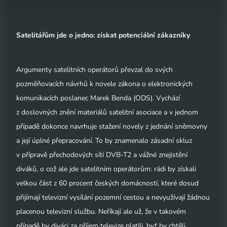
Satelitářům jde o jedno: získat potenciální zákazníky
Argumenty satelitních operátorů převzal do svých
pozměňovacích návrhů k novele zákona o elektronických
komunikacích poslanec Marek Benda (ODS). Vychází
z doslovných znění materiálů satelitní asociace a v jednom
případě dokonce navrhuje stažení novely z jednání sněmovny
a její úplné přepracování. To by znamenalo zásadní skluz
v přípravě přechodových sítí DVB-T2 a vážné znejistění
diváků, o což ale jde satelitním operátorům: rádi by získali
velkou část z 60 procent českých domácností, které dosud
přijímají televizní vysílání pozemní cestou a nevyužívají žádnou
placenou televizní službu. Neříkají ale už, že v takovém
případě by diváci za příjem televize platili, byť by chtěli