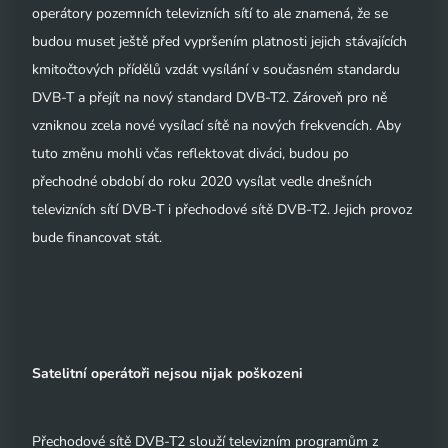
operátory pozemních televizních sítí to ale znamená, že se
budou muset ještě před vypršením platnosti jejich stávajících
kmitočtových přídělů vzdát vysílání v současném standardu
DVB-T a přejít na nový standard DVB-T2. Zároveň pro ně
vzniknou zcela nové vysílací sítě na nových frekvencích. Aby
tuto změnu mohli včas reflektovat diváci, budou po
přechodné období do roku 2020 vysílat vedle dnešních
televizních sítí DVB-T i přechodové sítě DVB-T2. Jejich provoz
bude financovat stát.
Satelitní operátoři nejsou nijak poškozeni
Přechodové sítě DVB-T2 slouží televizním programům z