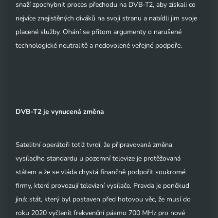
snaží zpochybnit proces přechodu na DVB-T2, aby získali co
nejvíce znejistěných diváků na svoji stranu a nabídli jim svoje
placené služby. Ohání se přitom argumenty o narušené
technologické neutralitě a nedovolené veřejné podpoře.
DVB-T2 je vynucená změna
Satelitní operátoři totiž tvrdí, že připravovaná změna
vysílacího standardu u pozemní televize je protěžovaná
státem a že se vláda chystá finančně podpořit soukromé
firmy, které provozují televizní vysílače. Pravda je poněkud
jiná: stát, který byl postaven před hotovou věc, že musí do
roku 2020 vyčlenit frekvenční pásmo 700 MHz pro nové