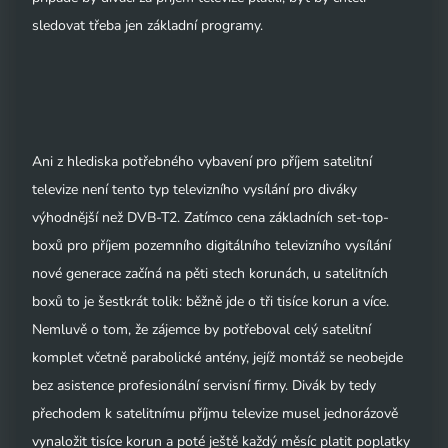
sledovat třeba jen základní programy.
Ani z hlediska potřebného vybavení pro příjem satelitní
televize není tento typ televizního vysílání pro diváky
výhodnější než DVB-T2. Zatímco cena základních set-top-
boxů pro příjem pozemního digitálního televizního vysílání
nové generace začíná na pěti stech korunách, u satelitních
boxů to je šestkrát tolik: běžně jde o tři tisíce korun a více.
Nemluvě o tom, že zájemce by potřeboval celý satelitní
komplet včetně parabolické antény, jejíž montáž se neobejde
bez asistence profesionální servisní firmy. Divák by tedy
přechodem k satelitnímu příjmu televize musel jednorázově
vynaložit tisíce korun a poté ještě každý měsíc platit poplatky