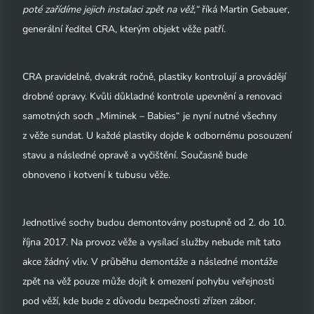
poté zařídíme jejich instalaci zpět na věž,“
říká Martin Gebauer,
generální ředitel CRA, kterým objekt věže patří.
CRA pravidelně, dvakrát ročně, plastiky kontrolují a provádějí
drobné opravy. Kvůli důkladné kontrole upevnění a renovaci
samotných soch „Miminek – Babies“ je nyní nutné všechny
z věže sundat. U každé plastiky dojde k odbornému posouzení
stavu a následné opravě a vyčištění. Současně bude
obnoveno i kotvení k tubusu věže.
Jednotlivé sochy budou demontovány postupně od 2. do 10.
října 2017. Na provoz věže a vysílací služby nebude mít tato
akce žádný vliv. V průběhu demontáže a následné montáže
zpět na věž pouze může dojít k omezení pohybu veřejnosti
pod věží, kde bude z důvodu bezpečnosti zřízen zábor.