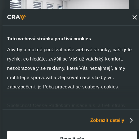
Tato webová stránka používá cookies
Aby bylo možné používat naše webové stránky, našli jste
rychle, co hledáte, zvýšil se Váš uživatelský komfort,
nezobrazovaly se reklamy, které Vás nezajímají, a my
mohli lépe spravovat a zlepšovat naše služby vč.
zabezpečení, je třeba pracovat se soubory cookies.
Společnost České Radiokomunikace a.s. a třetí strany,
jako jsou její externí poskytovatelé služeb a dodavatelé,
Zobrazit detaily
používají soubory cookies k ukládání informací a k přístupu
k nim v souvislosti s poskytováním, údržbou a
Povolit vše