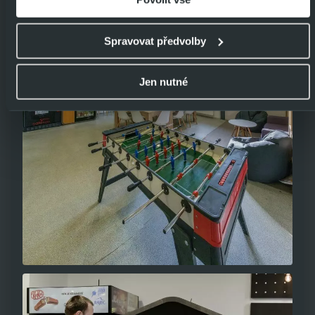
zdokonalováním svých služeb a zobrazované reklamy,
zejména je využíváme k poskytování a zabezpečení svých
Spravovat předvolby
služeb, k analýze a vylepšování jejich výkonu i
k personalizaci reklam a sdělovaného obsahu. Máte-li
Jen nutné
zájem upravovat nastavení cookies, lze tak učinit
prostřednictvím
tlačítka Spravovat předvolby; zde se
rovněž dozvíte podmínky použití cookies a jejich
podrobný přehled
. Souhlasíte-li s výše uvedenými
postupy a použitím, pak klikněte na
tlačítko Povolit vše a
pokračujte dál na naše stránky
. Váš souhlas uchováváme
maximálně po dobu 12 měsíců. Vybrané možnosti můžete
kdykoliv změnit nebo odvolat souhlas ve svém nastavení.