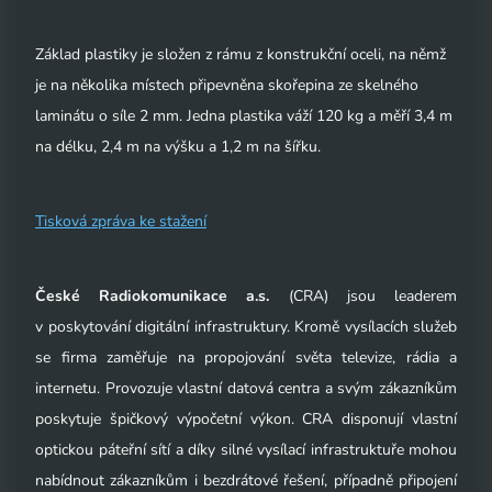
Základ plastiky je složen z rámu z konstrukční oceli, na němž
je na několika místech připevněna skořepina ze skelného
laminátu o síle 2 mm. Jedna plastika váží 120 kg a měří 3,4 m
na délku, 2,4 m na výšku a 1,2 m na šířku.
Tisková zpráva ke stažení
České Radiokomunikace a.s.
(CRA) jsou leaderem
v poskytování digitální infrastruktury. Kromě vysílacích služeb
se firma zaměřuje na propojování světa televize, rádia a
internetu. Provozuje vlastní datová centra a svým zákazníkům
poskytuje špičkový výpočetní výkon. CRA disponují vlastní
optickou páteřní sítí a díky silné vysílací infrastruktuře mohou
nabídnout zákazníkům i bezdrátové řešení, případně připojení