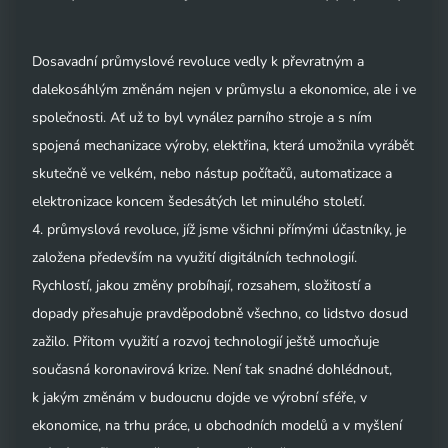
Dosavadní průmyslové revoluce vedly k převratným a
dalekosáhlým změnám nejen v průmyslu a ekonomice, ale i ve
společnosti. Ať už to byl vynález parního stroje a s ním
spojená mechanizace výroby, elektřina, která umožnila vyrábět
skutečně ve velkém, nebo nástup počítačů, automatizace a
elektronizace koncem šedesátých let minulého století.
4. průmyslová revoluce, jíž jsme všichni přímými účastníky, je
založena především na využití digitálních technologií.
Rychlostí, jakou změny probíhají, rozsahem, složitostí a
dopady přesahuje pravděpodobně všechno, co lidstvo dosud
zažilo. Přitom využití a rozvoj technologií ještě umocňuje
současná koronavirová krize. Není tak snadné dohlédnout,
k jakým změnám v budoucnu dojde ve výrobní sféře, v
ekonomice, na trhu práce, u obchodních modelů a v myšlení