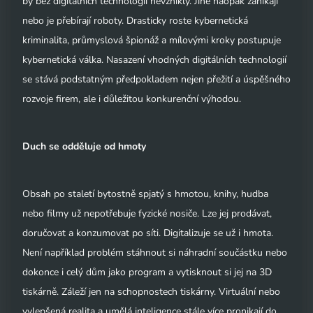
by bez digitálních technologií nevznikly. Jiné naopak zanikají
nebo je přebírají roboty. Drasticky roste kybernetická
kriminalita, průmyslová špionáž a mílovými kroky postupuje
kybernetická válka. Nasazení vhodných digitálních technologií
se stává podstatným předpokladem nejen přežití a úspěšného
rozvoje firem, ale i důležitou konkurenční výhodou.
Duch se odděluje od hmoty
Obsah po staletí bytostně spjatý s hmotou, knihy, hudba
nebo filmy už nepotřebuje fyzické nosiče. Lze jej prodávat,
doručovat a konzumovat po síti. Digitalizuje se už i hmota.
Není například problém stáhnout si náhradní součástku nebo
dokonce i celý dům jako program a vytisknout si jej na 3D
tiskárně. Záleží jen na schopnostech tiskárny. Virtuální nebo
vylepšená realita a umělá inteligence stále více pronikají do