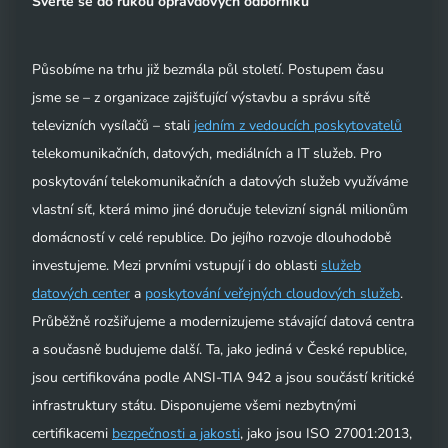
Svěřte se do rukou opravdových odborníků
Působíme na trhu již bezmála půl století. Postupem času
jsme se – z organizace zajišťující výstavbu a správu sítě
televizních vysílačů – stali
jedním z vedoucích poskytovatelů
telekomunikačních, datových, mediálních a IT služeb. Pro
poskytování telekomunikačních a datových služeb využíváme
vlastní síť, která mimo jiné doručuje televizní signál milionům
domácností v celé republice. Do jejího rozvoje dlouhodobě
investujeme. Mezi prvními vstupují i do oblasti
služeb
datových center
a
poskytování veřejných cloudových služeb
.
Průběžně rozšiřujeme a modernizujeme stávající datová centra
a současně budujeme další. Ta, jako jediná v České republice,
jsou certifikována podle ANSI-TIA 942 a jsou součástí kritické
infrastruktury státu. Disponujeme všemi nezbytnými
certifikacemi
bezpečnosti a jakosti
, jako jsou ISO 27001:2013,