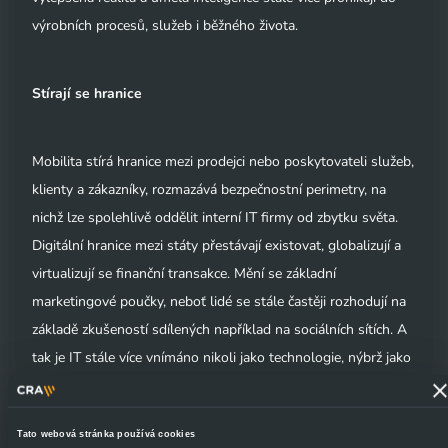
výrobních procesů, služeb i běžného života.
Stírají se hranice
Mobilita stírá hranice mezi prodejci nebo poskytovateli služeb,
klienty a zákazníky, rozmazává bezpečnostní perimetry, na
nichž lze spolehlivě oddělit interní IT firmy od zbytku světa.
Digitální hranice mezi státy přestávají existovat, globalizují a
virtualizují se finanční transakce. Mění se základní
marketingové poučky, neboť lidé se stále častěji rozhodují na
základě zkušeností sdílených například na sociálních sítích. A
tak je IT stále více vnímáno nikoli jako technologie, nýbrž jako
služba. Jsme na to opravdu připraveni? Nejen technologicky,
ale i mentálně a legislativně?
Tato webová stránka používá cookies