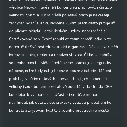
výrobce Netvox, které měří koncentraci prachových částic o
velikosti 2,5nm a 10nm. Větší polétavý prach je nejčastěji
zachycen nosní sliznicí, nicméně 2,5nm prach často putuje až
do plicních sklípků, je tak lidskému zdraví nebezpečnější.
Certifikovaně se v České republice zatím neměří, ačkoliv to
doporučuje Světová zdravotnická organizace. Dále senzor měří
intenzitu hluku, teplotu a relativní vlhkost. Čidlo se nabíjí ze
solárního panelu. Měření polétavého prachu je energeticky
náročné, nelze tedy nabíjet senzor pouze z baterie. Měření
probíhají v pětiminutových intervalech a jejich naměřené
veličiny jsou obratem bezdrátově odesílány do cloudu CRA,
kde dojde k vyhodnocení. Účastníci soutěže mohou
navrhnout, jak data z čidel prakticky využít a přispět tím ke
kontrole a zvyšování kvality životního prostředí ve městě.