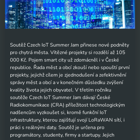
Soutěž Czech IoT Summer Jam přinese nové podněty
pro chytrá města. Vítězné projekty si rozdělí až 105
000 Kč. Pojem smart city už zdomácněl i v České
republice. Řada měst a obcí zkouší nebo spouští první
projekty, jejichž cílem je zjednodušení a zefektivnění
správy měst a obcí a v konečném důsledku zvýšení
kvality života jejich obyvatel. V třetím ročníku
soutěže Czech IoT Summer Jam dávají České
Radiokomunikace (CRA) příležitost technologickým
nadšencům vyzkoušet si, kromě funkční IoT
infrastruktury, kterou zajišťují svojí LoRaWAN sítí, i
práci s reálnými daty. Soutěž je určena pro
programátory, studenty, firmy a startupy. Jejich