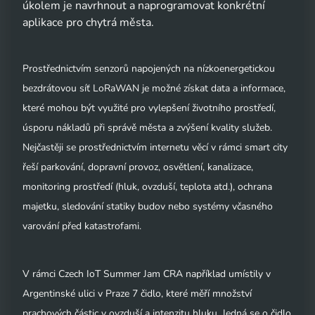
úkolem je navrhnout a naprogramovat konkrétní
aplikace pro chytrá města.
Prostřednictvím senzorů napojených na nízkoenergetickou
bezdrátovou síť LoRaWAN je možné získat data a informace,
které mohou být využité pro vylepšení životního prostředí,
úsporu nákladů při správě města a zvýšení kvality služeb.
Nejčastěji se prostřednictvím internetu věcí v rámci smart city
řeší parkování, dopravní provoz, osvětlení, kanalizace,
monitoring prostředí (hluk, ovzduší, teplota atd.), ochrana
majetku, sledování statiky budov nebo systémy včasného
varování před katastrofami.
V rámci Czech IoT Summer Jam CRA například umístily v
Argentinské ulici v Praze 7 čidlo, které měří množství
prachových částic v ovzduší a intenzitu hluku. Jedná se o čidlo