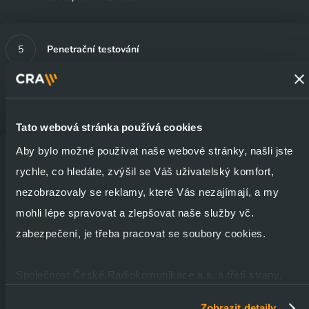
Penetrační testování
Vnější bezpečnostní test perimetru, Wi-Fi, webových
aplikací a portálů. Komplexní simulace napadení síťových
komponent útočníkem z vnějšího prostředí.
Tato webová stránka používá cookies
Aby bylo možné používat naše webové stránky, našli jste
Pokročilá validace kybernetické bezpečnosti
rychle, co hledáte, zvýšil se Váš uživatelský komfort,
Pokročilá analýza síťového provozu se zaměřením na
nezobrazovaly se reklamy, které Vás nezajímají, a my
malware
mohli lépe spravovat a zlepšovat naše služby vč.
zabezpečení, je třeba pracovat se soubory cookies.
Identifikace hrozeb a útoků nástroji umělé inteligence a
strojového učení
Detekce známých, neznámých a cílených útoků
Společnost České Radiokomunikace a.s. a třetí strany,
Ověření bezpečnostními zásadami a politikami
jako jsou její externí poskytovatelé služeb a dodavatelé,
Zobrazit detaily