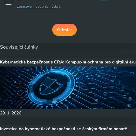
Systém managementu hospodaření s energií
zpracování osobních údajů
PCI-DSS
Soulad s požadavky PCI-DSS pro provozovatele datových
center
Související články
Kybernetická bezpečnost s CRA: Komplexní ochrana pro digitální éru
NBÚ
Osvědčení pro umožnění přístupu k utajované informaci
do stupně utajení TAJNÉ
Soulad s GDPR
29. 1. 2026
Infrastruktura plně odpovídá požadavkům GDPR
Investice do kybernetické bezpečnosti se českým firmám bohatě