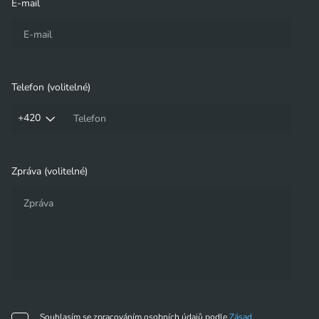
E-mail
ISO/IEC 27018
Informační technologie – Bezpečnostní techniky – Soubor
postupů na ochranu osobně identifikovatelných informací
Telefon (volitelné)
(PII) ve veřejných cloudech vystupujících jako zpracovatelé
PII
+420
Zpráva (volitelné)
SOC Type 1 a Type 2
Certifikáty SOC 2 Type 1 a Type 2, vydávané podle
standardů a požadavků AICPA (American Institute of
Certified Public Accountants), se týkají řízení a bezpečnosti
informací v organizacích
ISO 50 001
Souhlasím se zpracováním osobních údajů podle
Zásad