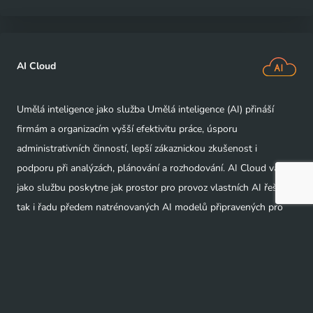
AI Cloud
Umělá inteligence jako služba Umělá inteligence (AI) přináší
firmám a organizacím vyšší efektivitu práce, úsporu
administrativních činností, lepší zákaznickou zkušenost i
podporu při analýzách, plánování a rozhodování. AI Cloud vám
jako službu poskytne jak prostor pro provoz vlastních AI řešení,
tak i řadu předem natrénovaných AI modelů připravených pro
nejrůznější aplikace.
Streamingové a OTT služby