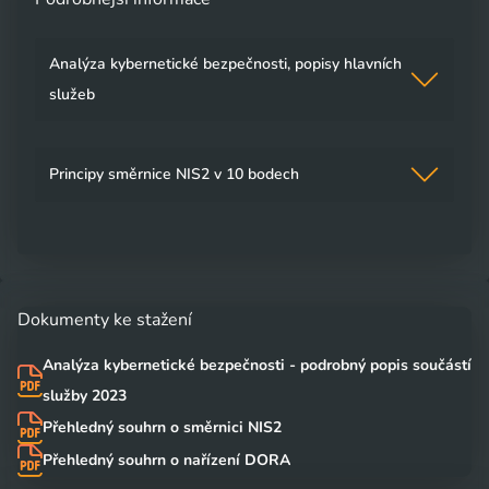
Technologie provozujeme v datovém centru DC TOWER s
certifikací ANSI-TIA942
Analýza kybernetické bezpečnosti, popisy hlavních
služeb
Common Criteria Certification for Information
Technology (IT) Security (ISO/IEC 15408)
Principy směrnice NIS2 v 10 bodech
Certifikace na úrovni CC EAL 4+
ISO 9001
Systémy managementu kvality
Dokumenty ke stažení
Analýza kybernetické bezpečnosti - podrobný popis součástí
ISO 14001
služby 2023
Systémy environmentálního managementu
Přehledný souhrn o směrnici NIS2
Přehledný souhrn o nařízení DORA