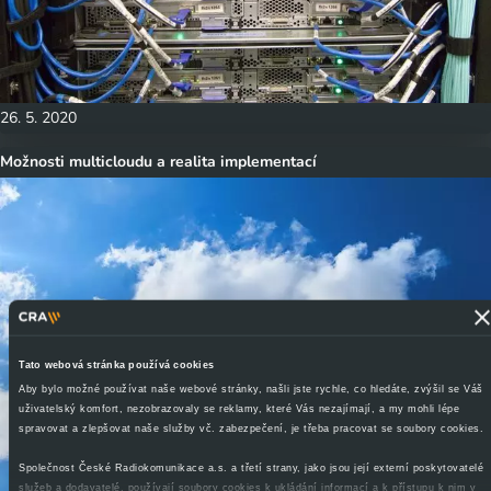
26. 5. 2020
Možnosti multicloudu a realita implementací
Tato webová stránka používá cookies
Aby bylo možné používat naše webové stránky, našli jste rychle, co hledáte, zvýšil se Váš
uživatelský komfort, nezobrazovaly se reklamy, které Vás nezajímají, a my mohli lépe
spravovat a zlepšovat naše služby vč. zabezpečení, je třeba pracovat se soubory cookies.
Společnost České Radiokomunikace a.s. a třetí strany, jako jsou její externí poskytovatelé
služeb a dodavatelé, používají soubory cookies k ukládání informací a k přístupu k nim v