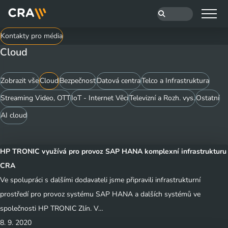
Kontakty pro média
Cloud
Zobrazit vše
Cloud
Bezpečnost
Datová centra
Telco a Infrastruktura
Streaming Video, OTT
IoT - Internet Věcí
Televizní a Rozh. vys.
Ostatní
AI cloud
HP TRONIC využívá pro provoz SAP HANA komplexní infrastrukturu
CRA
Ve spolupráci s dalšími dodavateli jsme připravili infrastrukturní
prostředí pro provoz systému SAP HANA a dalších systémů ve
společnosti HP TRONIC Zlín. V…
8. 9. 2020